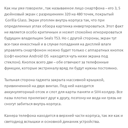
Как мы уже говорили , так называемое лицо смартфона – его 3, 5
дюймовый экран с разрешением 320 на 480 точек, покрытый
Gorilla Glass. Экран утоплен внутрь корпуса так, что при
определенных углах обзора картинка инвертироваться. Этот факт
не является особо критичным и может спокойно игнорироваться
будущим владельцем Seals TS3. Но с другой стороны, экран тут
все-таки емкостный и в случае попадания на дисплей влаги
управлять смартфоном можно будет только с аппаратных кнопок
(софт-кнопки Android OS находятся чуть ниже экрана под
стеклом). Кнопок всего две – обе отвечают за телефонные
функции, которые экстрималу вряд ли будут нужны постоянно.
Тыльная сторона гаджета закрыта массивной крышкой,
привинченной на двух винтах. Под ней находится
аккумуляторный отсек и слот для карты памяти и SIM-холдер. Все
пазы плотно прилегают друг к другу, поэтому ни вода ни грязь не
смогут забиться внутрь корпуса.
Камера телефона находится в верхней части корпуса, так же как и
светодиод вспышки и основной динамик устройства.