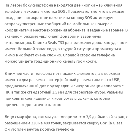
На левом боку смартфона находятся две кнопки – выключения
телефона и экрана и кнопка SOS . Примечательно, что в режиме
ожидания пятикратное нажатие на кнопку SOS активирует
отправку экстренных сообщений на мобильные номера с
координатами местонахождения абонента, введенные заранее. В
активном режиме –включает фонарик и аварийную
сигнализацию. Кнопки Seals TS3 расположены довольно удачно и
имеют большой запас хода, в трудной ситуации промахнуться
мимо них будет очень сложно. Справой стороны телефона
можно увидеть традиционную качель громкости.
В нижней части телефона нет никаких элементов, а в верхнем
имеются два разъема – интерфейсный разъем типа micro-USB,
предназначенный для подзарядки и синхронизации аппарата с
ПК, а так же стандартный 3,5 мм для стереогарнитуры. Разъемы
прикрыты крепящимися к корпусу заглушками, которые
прилегают достаточно плотно.
Лицо смартфона, как мы уже говорили- это 3,5 дюймовый экран, с
разрешением 320 на 480 точек, закрывается сверху Gorilla Glass.
Он утоплен внутрь корпуса телефона