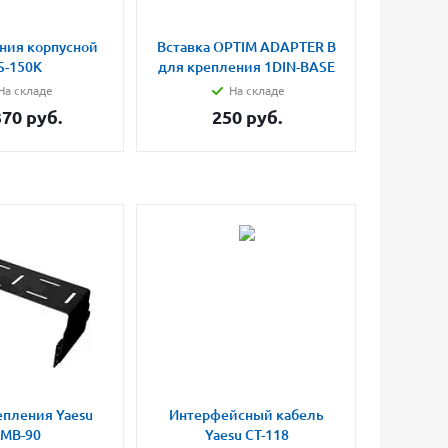
ния корпусной
Вставка OPTIM ADAPTER B
S-150К
для крепления 1DIN-BASE
На складе
На складе
370
руб.
250
руб.
епления Yaesu
Интерфейсный кабель
MB-90
Yaesu CT-118