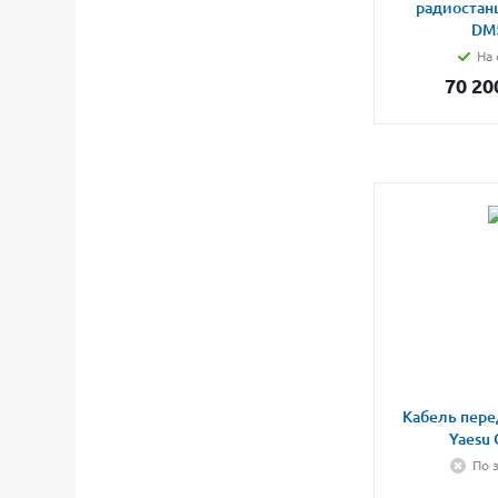
радиостанц
DM
На 
70 20
Кабель пере
Yaesu 
По 