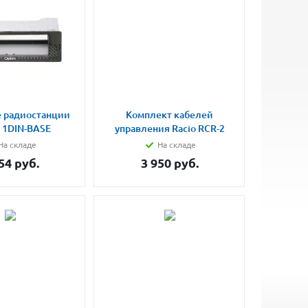
 радиостанции
Комплект кабелей
 1DIN-BASE
управления Racio RCR-2
На складе
На складе
54
руб.
3 950
руб.