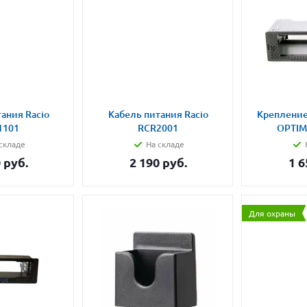
ания Racio
Кабель питания Racio
Крепление
1101
RCR2001
OPTIM
складе
На складе
0
руб.
2 190
руб.
1 6
Для охраны