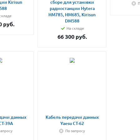
ии Kirisun
сборе для установки
П
588
радиостанции Hytera
HM785, HM685, Kirisun
складе
DM588
0
руб.
На складе
66 300
руб.
дачи данных
Кабель передачи данных
CT-39A
Yaesu CT-62
запросу
По запросу