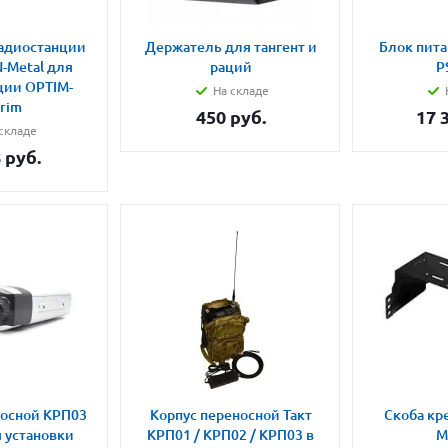
адиостанции
Держатель для тангент и
Блок пита
-Metal для
раций
P
ции OPTIM-
На складе
grim
450
руб.
17 
складе
8
руб.
носной КРП03
Корпус переносной Такт
Скоба кр
я установки
КРП01 / КРП02 / КРП03 в
M