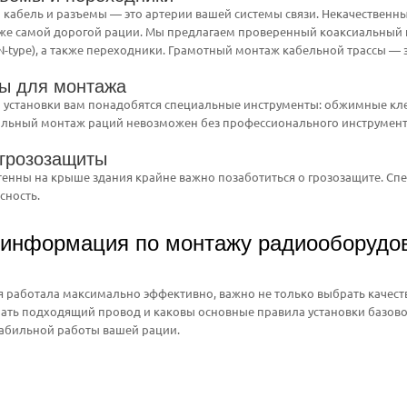
кабель и разъемы — это артерии вашей системы связи. Некачественный
е самой дорогой рации. Мы предлагаем проверенный коаксиальный ка
 N-type), а также переходники. Грамотный монтаж кабельной трассы — з
ы для монтажа
 установки вам понадобятся специальные инструменты: обжимные кле
ильный монтаж раций невозможен без профессионального инструмент
 грозозащиты
тенны на крыше здания крайне важно позаботиться о грозозащите. Сп
сность.
 информация по монтажу радиооборудо
 работала максимально эффективно, важно не только выбрать качеств
рать подходящий провод и каковы основные правила установки базов
табильной работы вашей рации.