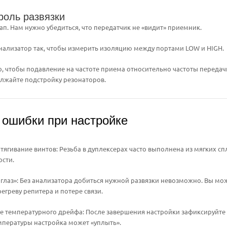
роль развязки
п. Нам нужно убедиться, что передатчик не «видит» приемник.
ализатор так, чтобы измерить изоляцию между портами LOW и HIGH.
о, чтобы подавление на частоте приема относительно частоты передачи
лжайте подстройку резонаторов.
 ошибки при настройке
тягивание винтов: Резьба в дуплексерах часто выполнена из мягких сп
ости.
 глаз»: Без анализатора добиться нужной развязки невозможно. Вы мож
егреву репитера и потере связи.
 температурного дрейфа: После завершения настройки зафиксируйте к
пературы настройка может «уплыть».