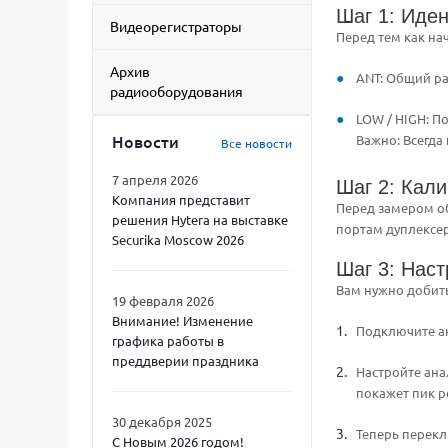
Шаг 1: Иде
Видеорегистраторы
Перед тем как на
Архив
ANT: Общий ра
радиооборудования
LOW / HIGH: П
Новости
Важно: Всегда
Все новости
7 апреля 2026
Шаг 2: Кал
Компания представит
Перед замером об
решения Hytera на выставке
портам дуплексер
Securika Moscow 2026
Шаг 3: Нас
Вам нужно добитьс
19 февраля 2026
Внимание! Изменение
Подключите ан
графика работы в
преддверии праздника
Настройте ана
покажет пик р
30 декабря 2025
Теперь перекл
С Новым 2026 годом!