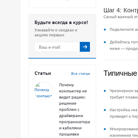
Шаг 4: Конт
Самый важный эта
Будьте всегда в курсе!
Подключите ан
Узнавайте о скидках и
акциях первым
Добейтесь тог
ниже — продо
Типичные
Статьи
Все статьи
Почему
Чрезмерное за
компьютер не
требует плавн
видит рацию:
решение
проблем с
Настройка «на
драйверами
приведет к пер
программатора
и кабелями
Игнорирование
прошивки
изменении тем