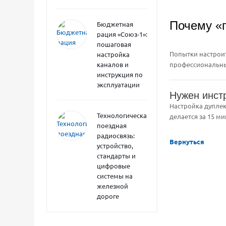
Почему «
Бюджетная
рация «Союз-1»:
пошаговая
Попытки настроит
настройка
профессиональный
каналов и
инструкция по
эксплуатации
Нужен инст
Настройка дуплек
Технологическая
делается за 15 м
поездная
радиосвязь:
Вернуться
устройство,
стандарты и
цифровые
системы на
железной
дороге