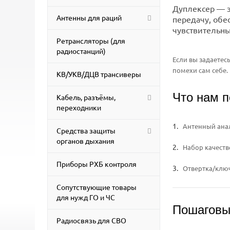
Дуплексер — э
Антенны для раций
передачу, обе
чувствительн
Ретрансляторы (для
радиостанций)
Если вы задаетес
помехи сам себе.
КВ/УКВ/ДЦВ трансиверы
Что нам п
Кабель, разъёмы,
переходники
Антенный анал
Средства защиты
органов дыхания
Набор качеств
Приборы РХБ контроля
Отвертка/ключ
Сопутствующие товары
для нужд ГО и ЧС
Пошаговы
Радиосвязь для СВО