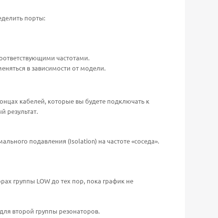
еделить порты:
соответствующими частотами.
меняться в зависимости от модели.
концах кабелей, которые вы будете подключать к
й результат.
ального подавления (Isolation) на частоте «соседа».
рах группы LOW до тех пор, пока график не
 для второй группы резонаторов.