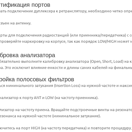
нтификация портов
чать подключение дуплексера к ретранслятору, необходимо четко опр
зъем на антенну.
орты для подключения радиостанций (или приемника/передатчика) с 
 проверяйте маркировку на корпусе, так как порядок LOW/HIGH может 
ибровка анализатора
язательно выполните калибровку анализатора (Open, Short, Load) на 
а. Это исключит влияние емкости и длины самих кабелей на финальны
тройка полосовых фильтров
я минимального затухания (Insertion Loss) на нужной частоте и максим
ализатор к порту ANT и LOW (на частоту приемника).
лизатор на частоту приема. Вращайте подстроечные винты на резонато
езонанса на нужной частоте (минимальное затухание).
ючитесь на порт HIGH (на частоту передатчика) и повторите процедуру