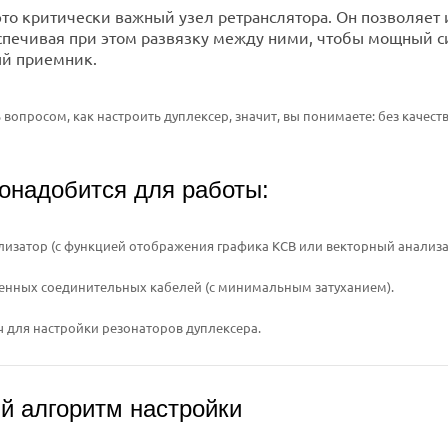
то критически важный узел ретранслятора. Он позволяет и
спечивая при этом развязку между ними, чтобы мощный с
ый приемник.
ь вопросом, как настроить дуплексер, значит, вы понимаете: без каче
онадобится для работы:
изатор (с функцией отображения графика КСВ или векторный анализа
енных соединительных кабелей (с минимальным затуханием).
 для настройки резонаторов дуплексера.
й алгоритм настройки