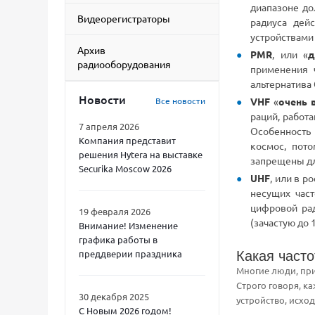
диапазоне до
Видеорегистраторы
радиуса дей
устройствами
Архив
PMR
, или «
д
радиооборудования
применения 
альтернатива 
Новости
VHF
«
очень 
Все новости
раций, работ
7 апреля 2026
Особенность 
Компания представит
космос, пото
решения Hytera на выставке
запрещены дл
Securika Moscow 2026
UHF
, или в 
несущих част
цифровой рад
19 февраля 2026
(зачастую до 
Внимание! Изменение
графика работы в
преддверии праздника
Какая част
Многие люди, при
Строго говоря, к
30 декабря 2025
устройство, исхо
С Новым 2026 годом!