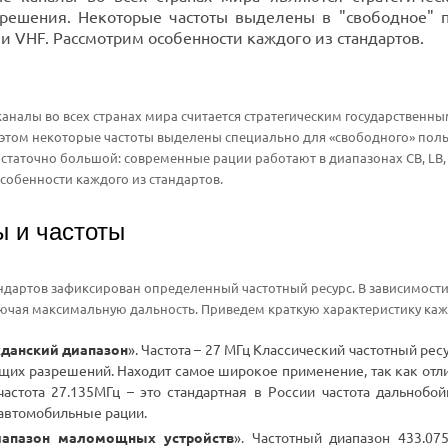
зрешения. Некоторые частоты выделены в "свободное" п
 и VHF. Рассмотрим особенности каждого из стандартов.
аналы во всех странах мира считается стратегическим государственн
этом некоторые частоты выделены специально для «свободного» поль
остаточно большой: современные рации работают в диапазонах CB, LB, 
особенности каждого из стандартов.
ы и частоты
ндартов зафиксирован определенный частотный ресурс. В зависимости
ючая максимальную дальность. Приведем краткую характеристику каж
данский диапазон
». Частота – 27 МГц Классический частотный ре
щих разрешений. Находит самое широкое применение, так как отли
 частота 27.135МГц – это стандартная в России частота дальноб
автомобильные рации.
иапазон маломощных устройств
». Частотный диапазон 433.0