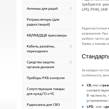
требуются ра
Антенны для раций
LPD, PMR, UHF
Ретрансляторы (для
радиостанций)
Радиочастотные к
разрешения. При 
КВ/УКВ/ДЦВ трансиверы
разброс частот д
буквы, и каковы 
Кабель, разъёмы,
переходники
Стандарт
Средства защиты
органов дыхания
За каждым из ста
особенности, вкл
Приборы РХБ контроля
CB
, или «г
раж
Сопутствующие товары
соответствую
для нужд ГО и ЧС
В частности,
установлены 
Радиосвязь для СВО
LPD
, или «
д