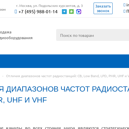
i
г. Москва, ул. Подольских курсантов, д. 3
Заказать
ером
звонок
+7 (495) 988-01-14
П
одажа
диооборудования
-
Отличия диапазонов частот радиостанций: CB, Low Band, LPD, PMR, UHF и 
Я ДИАПАЗОНОВ ЧАСТОТ РАДИОСТА
R, UHF И VHF
ые каналы во всех странах мира являются стратегичес