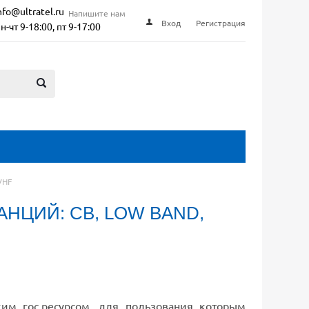
nfo@ultratel.ru
Напишите нам
Вход
Регистрация
н-чт 9-18:00, пт 9-17:00
VHF
НЦИЙ: CB, LOW BAND,
ким гос.ресурсом, для пользования которым