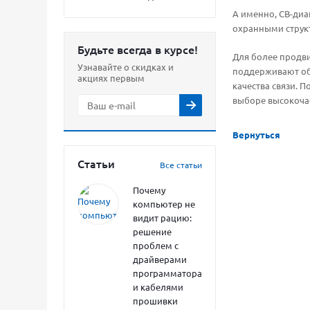
А именно, СВ-диа
охранными структ
Будьте всегда в курсе!
Для более продви
Узнавайте о скидках и
поддерживают обе
акциях первым
качества связи. П
выборе высокочас
Вернуться
Статьи
Все статьи
Почему
компьютер не
видит рацию:
решение
проблем с
драйверами
программатора
и кабелями
прошивки