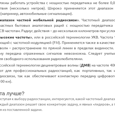
лжны работать устройства с мощностью передатчика не более 0,0
ствия (несколько метров). Широко применяется этот диапазон
 (например, автомобильные сигнализации).
иапазон частной мобильной радиосвязи
». Частотный диапаз
частных бытовых аналоговых раций с мощностью передатчика н
CB частотам. Радиус действия – до нескольких километров при усл
высокие частоты
», или в российской терминологии УКВ. Частота
ающий с частотной модуляцией (FM). Применяется также в качеств
волн – распространение по прямой линии в пределах видимости. 
му передача отраженных сигналов невозможна. Следует учитыв
я свободного использования радиолюбителями.
российской терминологии дециметровые волны (
ДМВ
) на частоте 4
от для профессиональных радиостанций, как портативных, так 
иосвязи, так как обеспечивают компактную передачу цифрового
100 км).
ота лучше?
ступая к выбору радиостанции, интересуются, какой частотный диапазо
аждый диапазон решает свою конкретную задачу, и явных «лидеров», а т
дя из поставленной задачи.