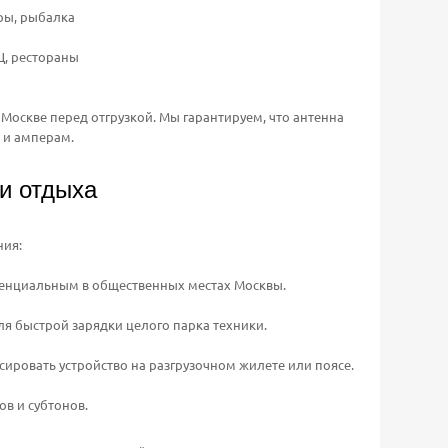
оры, рыбалка
Ц, рестораны
оскве перед отгрузкой. Мы гарантируем, что антенна
 и амперам.
и отдыха
ния:
денциальным в общественных местах Москвы.
ля быстрой зарядки целого парка техники.
ировать устройство на разгрузочном жилете или поясе.
в и субтонов.