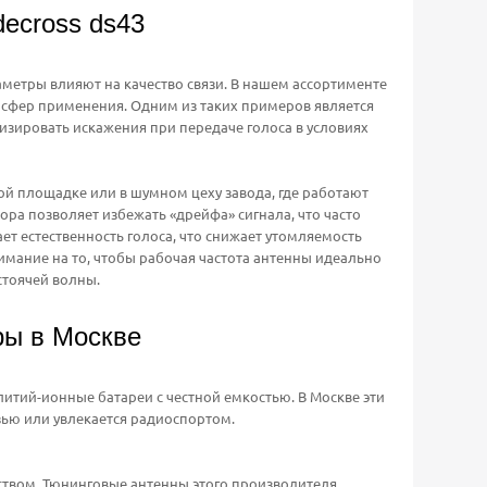
ecross ds43
раметры влияют на качество связи. В нашем ассортименте
 сфер применения. Одним из таких примеров является
изировать искажения при передаче голоса в условиях
ой площадке или в шумном цеху завода, где работают
ра позволяет избежать «дрейфа» сигнала, что часто
ет естественность голоса, что снижает утомляемость
мание на то, чтобы рабочая частота антенны идеально
стоячей волны.
ры в Москве
итий-ионные батареи с честной емкостью. В Москве эти
зью или увлекается радиоспортом.
твом. Тюнинговые антенны этого производителя