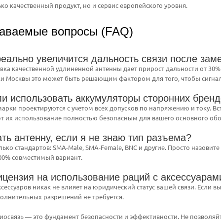
ько качественный продукт, но и сервис европейского уровня.
даваемые вопросы (FAQ)
реально увеличится дальность связи после зам
овка качественной удлиненной антенны дает прирост дальности от 30% 
и Москвы это может быть решающим фактором для того, чтобы сигнал 
ли использовать аккумуляторы сторонних брен
марки проектируются с учетом всех допусков по напряжению и току. В
т их использование полностью безопасным для вашего основного об
ть антенну, если я не знаю тип разъема?
лько стандартов: SMA-Male, SMA-Female, BNC и другие. Просто назовит
00% совместимый вариант.
ицензия на использование раций с аксессуар
сессуаров никак не влияет на юридический статус вашей связи. Если 
олнительных разрешений не требуется.
диосвязь — это фундамент безопасности и эффективности. Не позвол