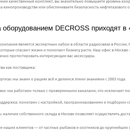
нии качественный комплект, вы значительно повышаете уровень коор
на кинопроизводстве или обеспечиваете безопасность нефтегазового о
а оборудованием DECROSS приходят в 
 компания является экспертным хабом в области радиосвязи в России
которые спасают жизни и помогают бизнесу расти. Наш офис в Москве
ично протестировать интересующие вас аксессуары.
ва как поставщика:
ертиза: мы знаем о рациях всё и делимся этими знаниями с 2003 года.
ки: мы работаем только с проверенными каналами, что исключает по
поддержка: помогаем с настройкой, программированием и подбором с
: наличие собственного склада в Москве позволяет осуществлять доста
 наших клиентов — от частных рыбаков и охотников до крупнейших с