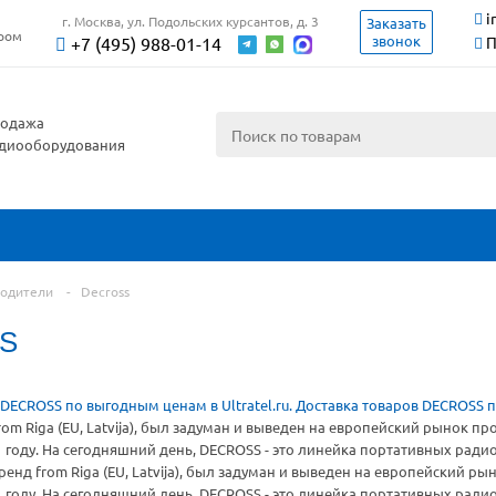
i
г. Москва, ул. Подольских курсантов, д. 3
Заказать
ером
звонок
+7 (495) 988-01-14
П
одажа
диооборудования
одители
-
Decross
S
om Riga (EU, Latvija), был задуман и выведен на европейский рынок 
1 году. На сегодняшний день, DECROSS - это линейка портативных ра
енд from Riga (EU, Latvija), был задуман и выведен на европейский 
1 году. На сегодняшний день, DECROSS - это линейка портативных ра