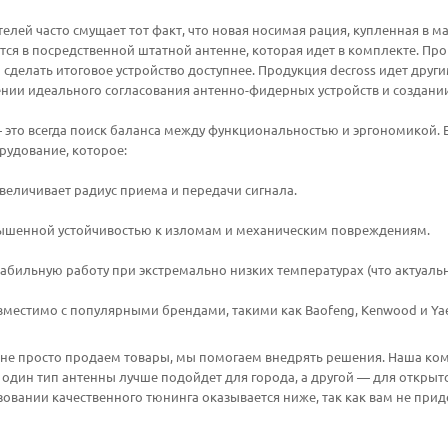
елей часто смущает тот факт, что новая носимая рация, купленная в м
ется в посредственной штатной антенне, которая идет в комплекте. П
ы сделать итоговое устройство доступнее. Продукция decross идет дру
ении идеального согласования антенно-фидерных устройств и создан
это всегда поиск баланса между функциональностью и эргономикой. Е
рудование, которое:
величивает радиус приема и передачи сигнала.
ышенной устойчивостью к изломам и механическим повреждениям.
табильную работу при экстремально низких температурах (что актуальн
местимо с популярными брендами, такими как Baofeng, Kenwood и Yae
 не просто продаем товары, мы помогаем внедрять решения. Наша ко
 один тип антенны лучше подойдет для города, а другой — для открыт
зовании качественного тюнинга оказывается ниже, так как вам не пр