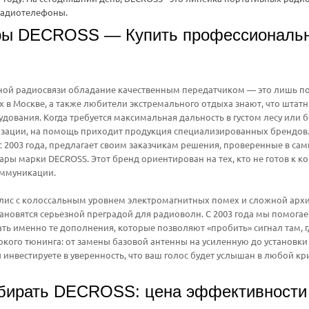
радиотелефоны.
ры DECROSS — Купить профессиональны
ной радиосвязи обладание качественным передатчиком — это лишь п
 в Москве, а также любители экстремального отдыха знают, что шта
дования. Когда требуется максимальная дальность в густом лесу или б
изации, на помощь приходит продукция специализированных брендов
с 2003 года, предлагает своим заказчикам решения, проверенные в сам
ары марки DECROSS. Этот бренд ориентирован на тех, кто не готов к 
оммуникации.
лис с колоссальным уровнем электромагнитных помех и сложной архи
ановятся серьезной преградой для радиоволн. С 2003 года мы помог
ть именно те дополнения, которые позволяют «пробить» сигнал там, г
окого тюнинга: от замены базовой антенны на усиленную до установк
 инвестируете в уверенность, что ваш голос будет услышан в любой кр
бирать DECROSS: цена эффективности 