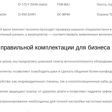
D-172-Y (SMA-male)
FNB-80Li
Охота, г
aster
D-450 (UHF)
DC-BP44
Охрана Т
 вами элемент тюнинга проходит проверку нашими специалистами в М
ильный разъем, а аккумулятор — соответствовать заявленным вольтам
правильной комплектации для бизнеса 
 узлов, мы предлагаем широкий спектр вспомогательного оборудова
ангенты: позволяют освободить руки и сделать общение более конфи
ойства: как индивидуальные стаканы, так и многопозиционные хабы д
ения: защищают корпус от царапин, влаги и позволяют надежно зафикс
ограммирования: необходимы для точной настройки частотных канало