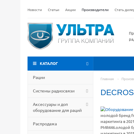
Новости
Статьи
Акции
Производители
Стать дил
Пр
ра
КАТАЛОГ
Рации
Главная
-
Произв
Системы радиосвязи
DECROS
Аксессуары и доп
оборудование для раций
молодой бренд fr
маркетинга в 202
Распродажа
PMR446.олодой бр
маркетинга в 202