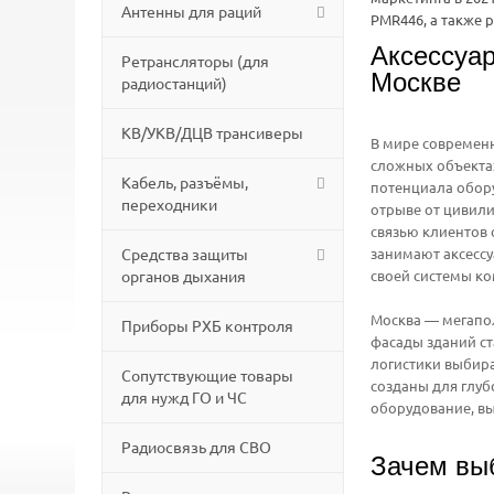
Антенны для раций
PMR446, а также 
Аксессуа
Ретрансляторы (для
Москве
радиостанций)
КВ/УКВ/ДЦВ трансиверы
В мире современ
сложных объектах
Кабель, разъёмы,
потенциала обору
переходники
отрыве от цивил
связью клиентов 
занимают аксессу
Средства защиты
своей системы к
органов дыхания
Москва — мегапо
Приборы РХБ контроля
фасады зданий ст
логистики выбира
Сопутствующие товары
созданы для глуб
для нужд ГО и ЧС
оборудование, вы
Радиосвязь для СВО
Зачем вы