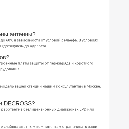
ены антенны?
до 60% в зависимости от условий рельефа. В условиях
«дотянулся» до адресата.
дов?
строенные платы защиты от перезаряда и короткого
орудования.
е модель вашей станции нашим консультантам в Москве,
ами DECROSS?
вы работаете в безлицензионных диапазонах LPD или
яйте слабым штатным компонентам ограничивать ваши