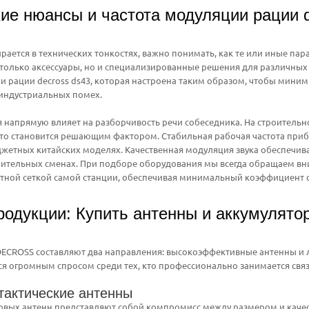
ие нюансы и частота модуляции рации d
бирается в технических тонкостях, важно понимать, как те или иные па
только аксессуары, но и специализированные решения для различных
и рации decross ds43, которая настроена таким образом, чтобы миним
 индустриальных помех.
 напрямую влияет на разборчивость речи собеседника. На строительн
то становится решающим фактором. Стабильная рабочая частота прибо
джетных китайских моделях. Качественная модуляция звука обеспечива
ительных сменах. При подборе оборудования мы всегда обращаем вни
отной сеткой самой станции, обеспечивая минимальный коэффициент 
родукции: Купить антенны и аккумулято
ECROSS составляют два направления: высокоэффективные антенны и л
я огромным спросом среди тех, кто профессионально занимается свя
тактические антенны
овых антенн представляют собой компромисс между размером и качес