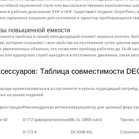
 из гибкой пружинной стали или высококачественных композитных ма
ние в рабочих диапазонах VHF и UHF. Существуют модели «Superflex», 
это идеальное решение для охотников и туристов, пробирающихся скво
ры повышенной емкости
енного прибора в самый неподходящий момент знакома многим. Бата
ек, которые сохраняют свои свойства на протяжении сотен циклов за
с увеличенным объемом, что позволяет прибору работать до 24-48 час
ы или курьерских служб находятся в постоянном движении, такая авт
ксессуаров: Таблица совместимости D
проще ориентироваться в ассортименте и купить подходящий апгрейд
ных на рынке моделей.
диостанции
Рекомендуемая антенна
Аккумулятор для замены
Сфера пр
V-82
D-172 (двухдиапазонная)
BL-5L (3800 мАч)
Туризм, с
я
D-172-K
DC-KNB-45L
Строител