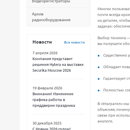
Видеорегистраторы
Многих пользоват
Архив
почти всегда кро
радиооборудования
на деталях, чтоб
задачах: обеспеч
Выбор тюнинга — 
Новости
Все новости
вы получаете обо
7 апреля 2026
Существенно у
Компания представит
решения Hytera на выставке
Обладает пов
Securika Moscow 2026
Гарантирует с
19 февраля 2026
Полностью сов
Внимание! Изменение
графика работы в
В «Ультрател» мы
преддверии праздника
объясняя, почему
связи при исполь
аналоги.
30 декабря 2025
С Новым 2026 годом!