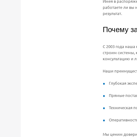
Имея в распоряже
работаете ли вы 
результат.
Почему з
С 2003 года наша
строим системы, 
консультацию и л
Наши преимущест
Глубокая эксп
Прямые постав
Техническая 
Оперативность
Мы ценим доверие