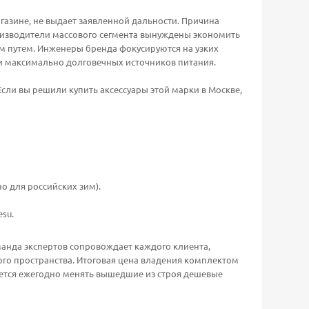
агазине, не выдает заявленной дальности. Причина
роизводители массового сегмента вынуждены экономить
гим путем. Инженеры бренда фокусируются на узких
ии максимально долговечных источников питания.
сли вы решили купить аксессуары этой марки в Москве,
о для российских зим).
su.
манда экспертов сопровождает каждого клиента,
ого пространства. Итоговая цена владения комплектом
идется ежегодно менять вышедшие из строя дешевые