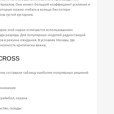
териалов. Они имеют больший коэффициент усиления и
которые можно сгибать в кольцо без потери
зь густой кустарник.
реи этой марки отличаются использованием
ряда-разряда. Для популярных моделей радиостанций
ов в режиме ожидания. В условиях Москвы, где
ономность критически важна.
ECROSS
, мы составили таблицу наиболее популярных решений
именения
трайкбол, охрана
ьство, склады