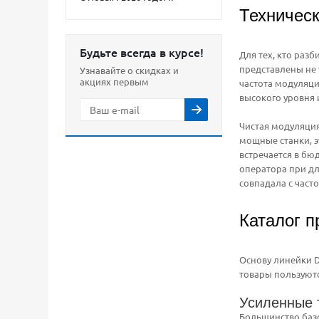
Техническ
Будьте всегда в курсе!
Для тех, кто раз
представлены не 
Узнавайте о скидках и
акциях первым
частота модуляци
высокого уровня
Чистая модуляция
мощные станки, э
встречается в бю
оператора при дл
совпадала с част
Каталог п
Основу линейки D
товары пользуютс
Усиленные 
Большинство баз