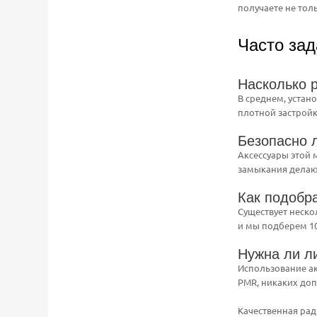
получаете не тол
Часто за
Насколько 
В среднем, устан
плотной застройк
Безопасно 
Аксессуары этой 
замыкания делаю
Как подобра
Существует неско
и мы подберем 1
Нужна ли л
Использование ак
PMR, никаких доп
Качественная ра