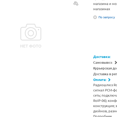
магазина и мо
магазинах
По запросу
Доставка:
Самовывоз:
Курьерская до
Доставка в ре
Оплата:
Радиошлюз RoIP
сигнал PCM-фо
сеть; подключа
RoIP-06); кон
конструкция; э
дюймов, разме
Подробнее