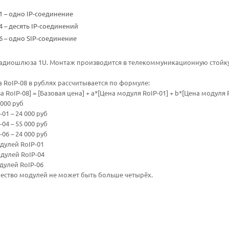
1 – одно IP-соединение
4 – десять IP-соединений
6 – одно SIP-соединение
радиошлюза 1U. Монтаж производится в телекоммуникационную стойку
RoIP-08 в рублях рассчитывается по формуле:
RoIP-08] = [Базовая цена] + a*[Цена модуля RoIP-01] + b*[Цена модуля R
 000 руб
01 – 24 000 руб
04 – 55 000 руб
06 – 24 000 руб
одулей RoIP-01
одулей RoIP-04
дулей RoIP-06
ество модулей не может быть больше четырёх.