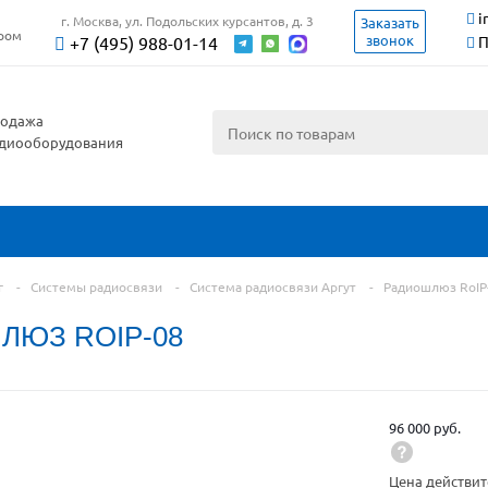
i
г. Москва, ул. Подольских курсантов, д. 3
Заказать
ером
звонок
+7 (495) 988-01-14
П
одажа
диооборудования
г
-
Системы радиосвязи
-
Система радиосвязи Аргут
-
Радиошлюз RoIP
ЛЮЗ ROIP-08
96 000 руб.
Цена действит