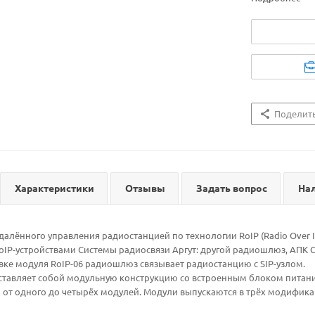
Поделит
Характеристики
Отзывы
Задать вопрос
На
алённого управления радиостанцией по технологии RoIP (Radio Over 
oIP-устройствами Системы радиосвязи Аргут: другой радиошлюз, АПК СУ
овке модуля RoIP-06 радиошлюз связывает радиостанцию с SIP-узлом.
авляет собой модульную конструкцию со встроенным блоком питания 
 от одного до четырёх модулей. Модули выпускаются в трёх модифика