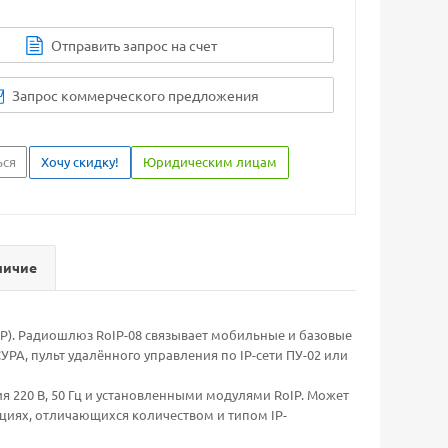
Отправить запрос на счет
Запрос коммерческого предложения
ься
Хочу скидку!
Юридическим лицам
личие
IP). Радиошлюз RoIP-08 связывает мобильные и базовые
РА, пульт удалённого управления по IP-сети ПУ-02 или
220 В, 50 Гц и установленными модулями RoIP. Может
циях, отличающихся количеством и типом IP-