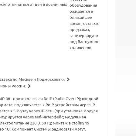
жет отличаться от цен в розничных
оборудования
ожидается в
ближайшее
время, оставьте
предзаказ,
зарезервируем
под Вас нужное
количество.
ставка по Москве и Подмосковью:
гионы России:
-08 - протокол связи RoIP (Radio Over IP); входной
рмата; подключается к RoIP-устройствам через IP-
ется к SIP-узлу через IP-сеть (при установке модуля
фигурируется через веб-интерфейс; модульная
лектропитание 220 В, 50 Гц; монтаж в стойку 19
р 1U. Компонент Системы радиосвязи Аргут.