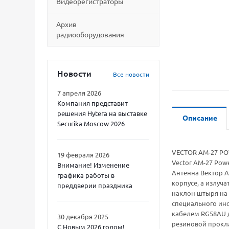
Видеорегистраторы
Архив
радиооборудования
Новости
Все новости
7 апреля 2026
Компания представит
решения Hytera на выставке
Описание
Securika Moscow 2026
VECTOR AM-27 POW
19 февраля 2026
Vector AM-27 Pow
Внимание! Изменение
Антенна Вектор A
графика работы в
корпусе, а излуч
преддверии праздника
наклон штыря на 
специального инс
кабелем RG58AU 
30 декабря 2025
резиновой прокл
С Новым 2026 годом!