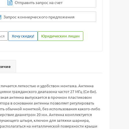
Отправить запрос на счет
Запрос коммерческого предложения
ься
Хочу скидку!
Юридическим лицам
личие
тличается легкостью и удобством монтажа. Антенна
иями гражданского диапазона частот 27 МГц (Си-Би).
езная антенна выпускается в прочном пластиковом
ятора в основании антенны позволяет регулировать
ить обычной монеткой, без использования какого-либо
верствие диаметром 20 мм. Антенна комплектуется
злучающего штыря, ключом для затяжки шарнира,
располагаться на металлической поверхности крыши