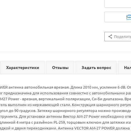
Поделит
Характеристики
Отзывы
Задать вопрос
На
ER антенна автомобильная врезная. Длина 2010 мм, усиление 6 dB. О
er предназначена для использования совместно с автомобильными рац
M27 Power - врезная, вертикальной поляризации, Си-Би диапазона. Вр
атель выполнен из нержавеющей стали. Конструкция шарнирного регул
угол до 90 градусов. Затяжку шарнирного регулятора можно производ
трумента. Для установки антенны Вектор АМ-27 Power необходимо от
длинной 4 метра с разъёмом PL-259, торцовым ключом для затяжки и
адкой и двумя переходниками. Антенна VECTOR AM-27 POWER должна 