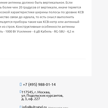
ение антенны должно быть вертикальное. Если
 более чем 20 градусов от вертикали, иначе теряется
высокой характеристике ширины полосы по уровню КСВ
чество связи до идеала, то есть смысл выполнить
ользуется приборы такие как КСВ-метр или антенный
и из строя. Конструктивные особенности антенны
 1000 Вт Усиление - 6 дБ Кабель - RG-58U - 4,2 м
+7 (495) 988-01-14
117545, г. Москва,
ул. Подольских курсантов,
д. 3, оф. 227
info@ultratel.ru
Напишите нам