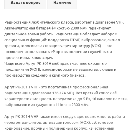
Задать вопрос
Наличие
Радиостанция любительского класса, работает в диапазоне VHF.
Аккумуляторная батарея ёмкостью 2300 мАч гарантирует
длительное время работы. Радиостанция обладает набором
специальных функций: поддержка DTMF, виброзвонок, сигнал
тревоги, голосовая активация через гарнитуру (VOX) ― это
позволяет использовать её при выполнении служебных и
профессиональных задач.
Чаще всего Аргут РК-301Н выбирают частные охранные
предприятия (ЧОП), железнодорожные ведомства, склады и
производства среднего и крупного бизнеса.
Аргут РК-301Н VHF - это портативная профессиональная
радиостанция диапазона 136-174 МГц. Вот краткий список её
характеристик: мощность передатчика до 5 Вт, 16 каналов памяти,
вибровызов и аккумулятор Li-Ion на 2300 мАч.
Аргут РК-301Н VHF также имеет следующие возможности: работа
через ретранслятор, активация голосом (VOX), субтоновое
кодирование, прочный полимерный корпус, качественный