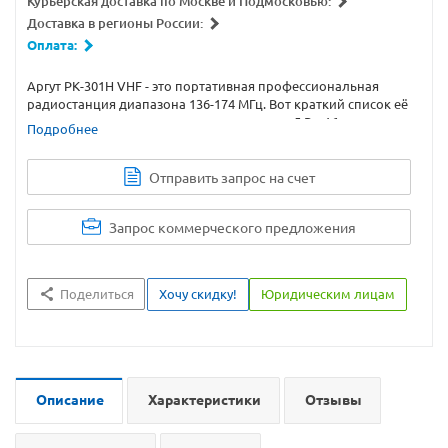
Курьерская доставка по Москве и Подмосковью:
Доставка в регионы России:
Оплата:
Аргут РК-301Н VHF - это портативная профессиональная
радиостанция диапазона 136-174 МГц. Вот краткий список её
характеристик: мощность передатчика до 5 Вт, 16 каналов
Подробнее
памяти, вибровызов и аккумулятор Li-Ion на 2300 мАч.
Отправить запрос на счет
Запрос коммерческого предложения
Поделиться
Хочу скидку!
Юридическим лицам
Описание
Характеристики
Отзывы