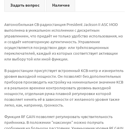
Задать вопрос
Наличие
Автомобильная CB-радиостанция President Jackson II ASC MOD
выполнена в уникальном исполнении с дискретным
управлением, что придаёт не только удобство использования, но
и создаёт неповторимую аутентичность. Управление
осуществляется посредством двух- или трёхпозиционных
переключателей, каждый из которых соответствует активации
или выбору той или иной функции.
В радиостанции присутствует встроенный КСВ-метр и измеритель
уровня выходной мощности. Он позволяtт без дополнительных
приборов производить настройку на минимальное значение КСВ
и в реальном времени контролировать уровень выходной
мощности, отдельная ручка плавной регулировки которой
позволяет менять её в зависимости от желаемого уровня также
легко, как, например, громкость.
Функция RF GAIN позволяет регулировать чувствительность
приёмника. В положении "максимум" можно получать
сообщения на большом расстоянии. Уменьшение уровня RF GAIN