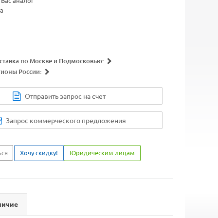
Вас аналог
а
ставка по Москве и Подмосковью:
гионы России:
Отправить запрос на счет
Запрос коммерческого предложения
ься
Хочу скидку!
Юридическим лицам
личие