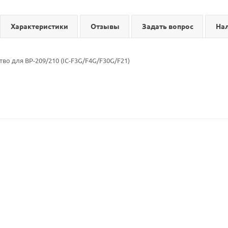
Характеристики
Отзывы
Задать вопрос
На
во для BP-209/210 (IC-F3G/F4G/F30G/F21)