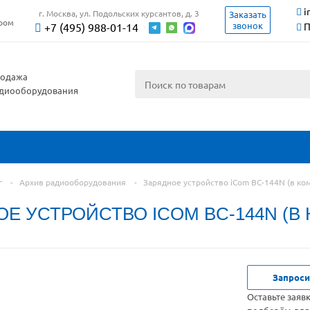
i
г. Москва, ул. Подольских курсантов, д. 3
Заказать
ером
звонок
+7 (495) 988-01-14
П
одажа
диооборудования
г
-
Архив радиооборудования
-
Зарядное устройство iCom BC-144N (в ко
Е УСТРОЙСТВО ICOM BC-144N (В 
Запроси
Оставьте заяв