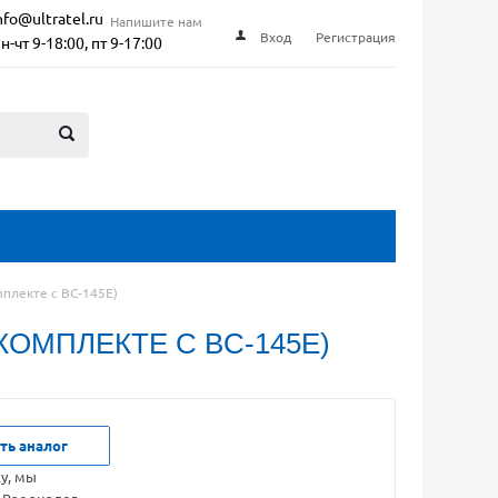
nfo@ultratel.ru
Напишите нам
Вход
Регистрация
н-чт 9-18:00, пт 9-17:00
мплекте с BC-145E)
КОМПЛЕКТЕ С BC-145E)
ть аналог
ку, мы