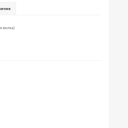
личие
я вилка)