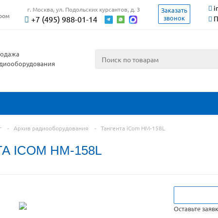
i
г. Москва, ул. Подольских курсантов, д. 3
Заказать
ером
звонок
+7 (495) 988-01-14
П
одажа
диооборудования
г
-
Архив радиооборудования
-
Тангента iCom HM-158L
А ICOM HM-158L
Оставьте заяв