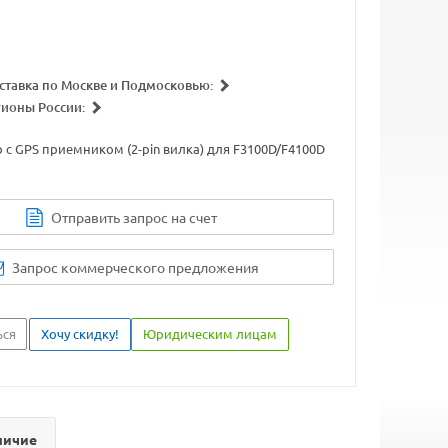
ставка по Москве и Подмосковью:
гионы России:
с GPS приемником (2-pin вилка) для F3100D/F4100D
Отправить запрос на счет
Запрос коммерческого предложения
ься
Хочу скидку!
Юридическим лицам
личие