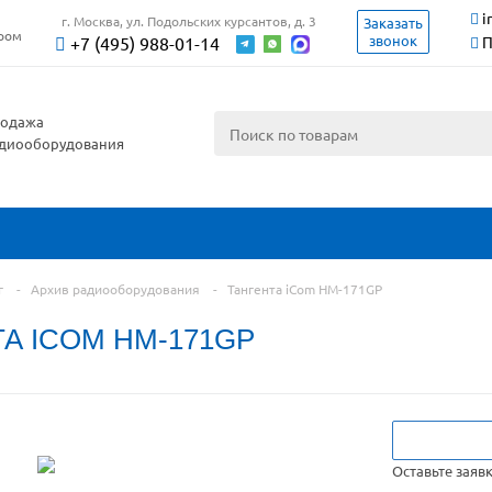
i
г. Москва, ул. Подольских курсантов, д. 3
Заказать
ером
звонок
+7 (495) 988-01-14
П
одажа
диооборудования
г
-
Архив радиооборудования
-
Тангента iCom HM-171GP
А ICOM HM-171GP
Оставьте заяв