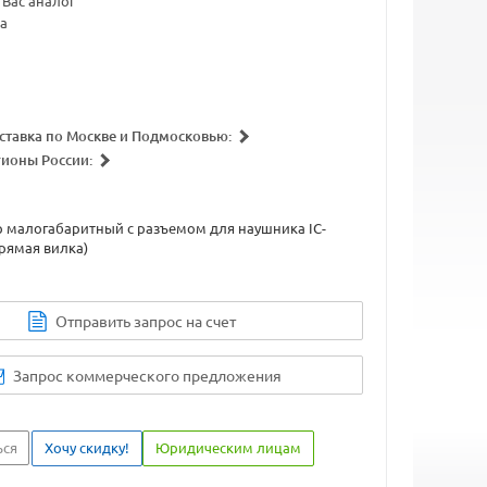
Вас аналог
а
ставка по Москве и Подмосковью:
гионы России:
 малогабаритный с разъемом для наушника IC-
прямая вилка)
Отправить запрос на счет
Запрос коммерческого предложения
ься
Хочу скидку!
Юридическим лицам