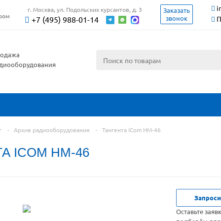
i
г. Москва, ул. Подольских курсантов, д. 3
Заказать
ером
звонок
+7 (495) 988-01-14
П
одажа
диооборудования
г
-
Архив радиооборудования
-
Тангента iCom HM-46
А ICOM HM-46
Запроси
Оставьте заяв