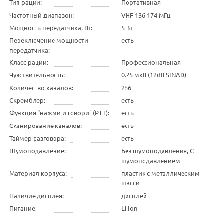
Тип рации
Портативная
Частотный диапазон
VHF 136-174 МГц
Мощность передатчика, Вт
5 Вт
Переключение мощности
есть
передатчика
Класс рации
Профессиональная
Чувствительность
0.25 мкВ (12dB SINAD)
Количество каналов
256
Скремблер
есть
Функция "нажми и говори" (PTT)
есть
Сканирование каналов
есть
Таймер разговора
есть
Шумоподавление
Без шумоподавления, С
шумоподавлением
Материал корпуса
пластик с металлическим
шасси
Наличие дисплея
дисплей
Питание
Li-Ion