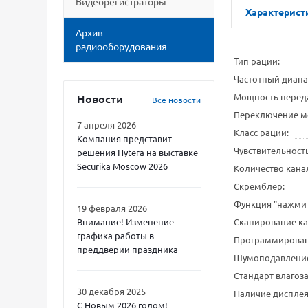
Видеорегистраторы
Характерист
Архив
радиооборудования
Тип рации
Частотный диап
Новости
Мощность переда
Все новости
Переключение м
7 апреля 2026
Класс рации
Компания представит
Чувствительност
решения Hytera на выставке
Securika Moscow 2026
Количество кана
Скремблер
Функция "нажми и
19 февраля 2026
Внимание! Изменение
Сканирование к
графика работы в
Программирован
преддверии праздника
Шумоподавлени
Стандарт влагоз
30 декабря 2025
Наличие диспле
С Новым 2026 годом!