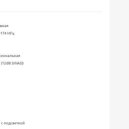
вная
-174 МГц
сиональная
 (12dB SINAD)
 с подсветкой