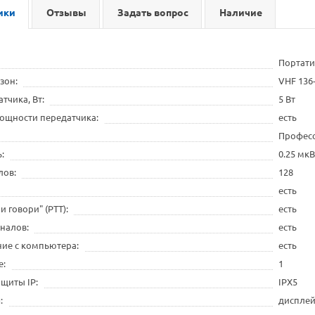
ики
Отзывы
Задать вопрос
Наличие
Портати
азон
VHF 136
тчика, Вт
5 Вт
ощности передатчика
есть
Профес
ь
0.25 мкВ
лов
128
есть
 говори" (PTT)
есть
аналов
есть
ие с компьютера
есть
е
1
ащиты IP
IPX5
я
дисплей