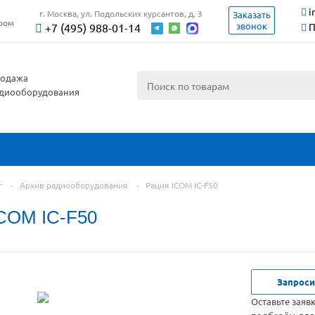
i
г. Москва, ул. Подольских курсантов, д. 3
Заказать
ером
звонок
+7 (495) 988-01-14
П
одажа
диооборудования
г
-
Архив радиооборудования
-
Рация ICOM IC-F50
COM IC-F50
Запроси
Оставьте заяв