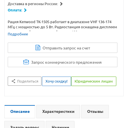
Доставка в регионы России:
Оплата:
Рация Kenwood TK-150S работает в диапазоне VHF 136-174
МГц с мощностью до 5 Вт. Радиостанция оснащена дисплеем
с подсветкой и клавиатурой, имеет 199 каналов памяти,
Подробнее
шумоподавитель, TOT, APO и другие функции.
Отправить запрос на счет
Запрос коммерческого предложения
Поделиться
Хочу скидку!
Юридическим лицам
Описание
Характеристики
Отзывы
Задать вопрос
Наличие