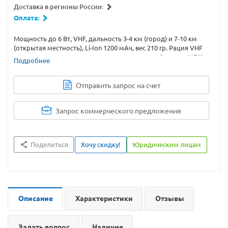
Доставка в регионы России:
Оплата:
Мощность до 6 Вт, VHF, дальность 3-4 км (город) и 7-10 км
(открытая местность), Li-Ion 1200 мАч, вес 210 гр. Рация VHF
диапазона выполненная в прочном корпусе, функции VOX
Подробнее
CTCSS и DSC. Купите рацию AjetRays AJ-344 VHF с доставкой
или самовывозом.
Отправить запрос на счет
Запрос коммерческого предложения
Поделиться
Хочу скидку!
Юридическим лицам
Описание
Характеристики
Отзывы
Задать вопрос
Наличие