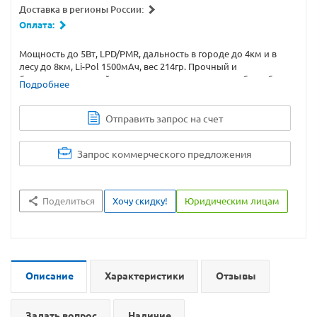
Доставка в регионы России:
Оплата:
Мощность до 5Вт, LPD/PMR, дальность в городе до 4км и в
лесу до 8км, Li-Pol 1500мАч, вес 214гр. Прочный и
брызгозащищенный корпус, длительное время работы без
Подробнее
подзарядки. Купите рацию Vostok ST-51 с доставкой или
самовывозом.
Отправить запрос на счет
Запрос коммерческого предложения
Поделиться
Хочу скидку!
Юридическим лицам
Описание
Характеристики
Отзывы
Задать вопрос
Наличие