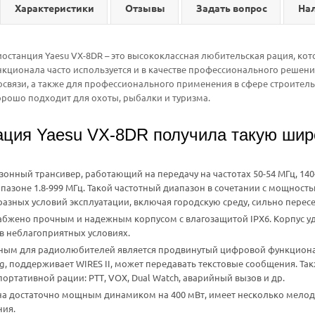
Характеристики
Отзывы
Задать вопрос
На
останция Yaesu VX-8DR – это высококлассная любительская рация, кото
кционала часто используется и в качестве профессионального решения
освязи, а также для профессионального применения в сфере строитель
рошо подходит для охоты, рыбалки и туризма.
ация Yaesu VX-8DR получила такую шир
зонный трансивер, работающий на передачу на частотах 50-54 МГц, 140-
апазоне 1.8-999 МГц. Такой частотный диапазон в сочетании с мощност
азных условий эксплуатации, включая городскую среду, сильно пересе
набжено прочным и надежным корпусом с влагозащитой IPX6. Корпус 
в неблагоприятных условиях.
ным для радиолюбителей является продвинутый цифровой функционал
ng, поддерживает WIRES II, может передавать текстовые сообщения. Т
ортативной рации: РТТ, VOX, Dual Watch, аварийный вызов и др.
а достаточно мощным динамиком на 400 мВт, имеет несколько мелод
ия.