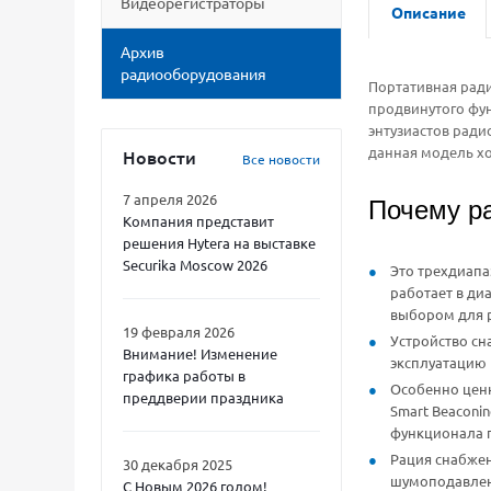
Видеорегистраторы
Описание
Архив
радиооборудования
Портативная ради
продвинутого фун
энтузиастов ради
данная модель хо
Новости
Все новости
7 апреля 2026
Почему р
Компания представит
решения Hytera на выставке
Securika Moscow 2026
Это трехдиапа
работает в ди
выбором для р
19 февраля 2026
Устройство с
Внимание! Изменение
эксплуатацию 
графика работы в
Особенно цен
преддверии праздника
Smart Beaconi
функционала п
Рация снабжен
30 декабря 2025
шумоподавлен
С Новым 2026 годом!