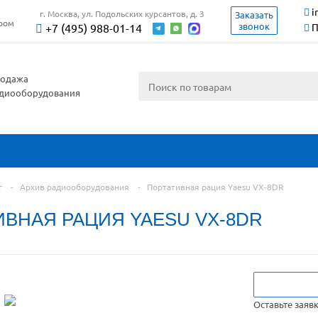
i
г. Москва, ул. Подольских курсантов, д. 3
Заказать
ером
звонок
+7 (495) 988-01-14
П
одажа
диооборудования
г
-
Архив радиооборудования
-
Портативная рация Yaesu VX-8DR
ИВНАЯ РАЦИЯ YAESU VX-8DR
Оставьте заяв