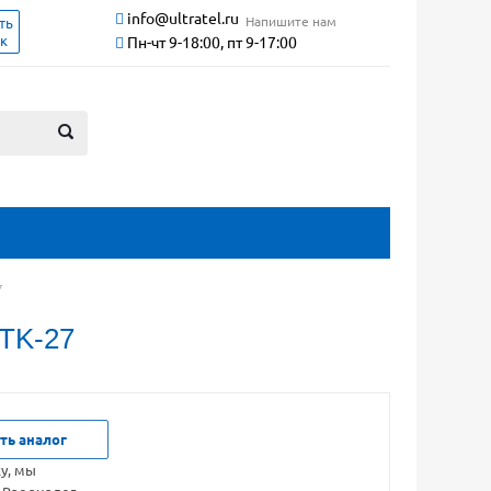
info@ultratel.ru
Напишите нам
ть
ок
Пн-чт 9-18:00, пт 9-17:00
7
TK-27
ть аналог
ку, мы