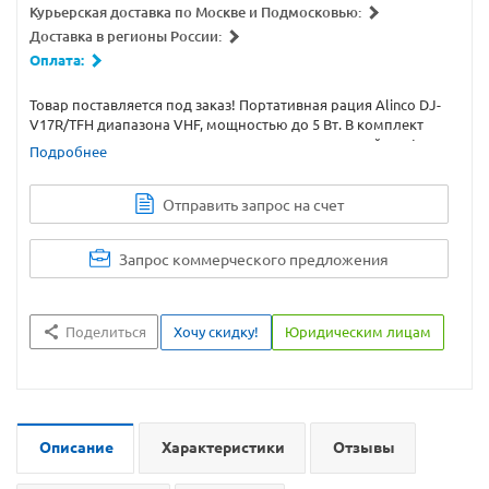
Курьерская доставка по Москве и Подмосковью:
Доставка в регионы России:
Оплата:
Товар поставляется под заказ! Портативная рация Alinco DJ-
V17R/TFH диапазона VHF, мощностью до 5 Вт. В комплект
поставки не входит аккумулятор и зарядное устройство!
Подробнее
Модуляция Variable reactance, супергетеродин с двойным
преобразованием, ЖК дисплей, DTMF 16 кнопочная
клавиатура.
Отправить запрос на счет
Запрос коммерческого предложения
Поделиться
Хочу скидку!
Юридическим лицам
Описание
Характеристики
Отзывы