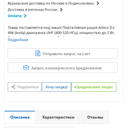
Курьерская доставка по Москве и Подмосковью:
Доставка в регионы России:
Оплата:
Товар поставляется под заказ! Портативная рация Alinco DJ-
496 (body) диапазона UHF (400-520 МГц), мощностью до 5 Вт.
Продается в комплектации Body - рация, антенна, упаковка.
Подробнее
Кодирование CTCSS/DCS, сканирование и мониторинг
каналов, шумоподавление, VOX, TOT, габариты 124x46x40
мм, вес 270 гр.
Отправить запрос на счет
Запрос коммерческого предложения
Поделиться
Хочу скидку!
Юридическим лицам
Описание
Характеристики
Отзывы