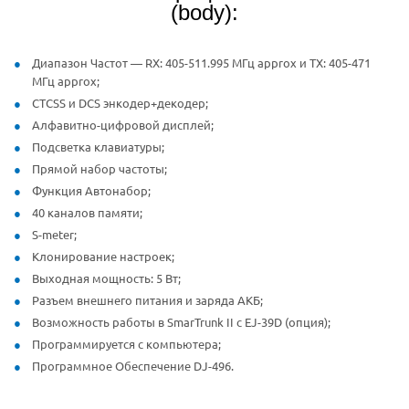
(body):
Диапазон Частот — RX: 405-511.995 МГц approx и TX: 405-471
МГц approx;
CTCSS и DCS энкодер+декодер;
Алфавитно-цифровой дисплей;
Подсветка клавиатуры;
Прямой набор частоты;
Функция Автонабор;
40 каналов памяти;
S-meter;
Клонирование настроек;
Выходная мощность: 5 Вт;
Разъем внешнего питания и заряда АКБ;
Возможность работы в SmarTrunk II c EJ-39D (опция);
Программируется с компьютера;
Программное Обеспечение DJ-496.