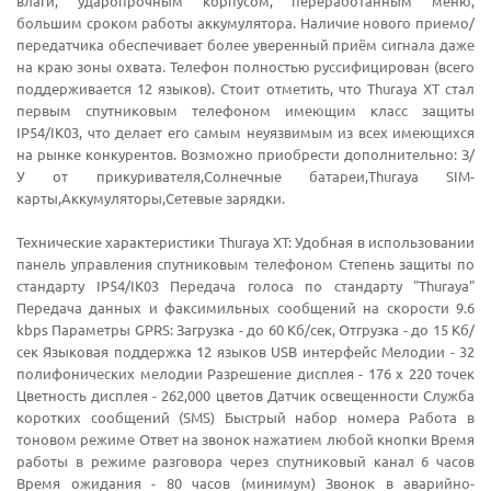
влаги, ударопрочным корпусом, переработанным меню,
большим сроком работы аккумулятора. Наличие нового приемо/
передатчика обеспечивает более уверенный приём сигнала даже
на краю зоны охвата. Телефон полностью руссифицирован (всего
поддерживается 12 языков). Стоит отметить, что Thuraya XT стал
первым спутниковым телефоном имеющим класс защиты
IP54/IK03, что делает его самым неуязвимым из всех имеющихся
на рынке конкурентов. Возможно приобрести дополнительно: З/
У от прикуривателя,Солнечные батареи,Thuraya SIM-
карты,Аккумуляторы,Сетевые зарядки.
Технические характеристики Thuraya XT: Удобная в использовании
панель управления спутниковым телефоном Степень защиты по
стандарту IP54/IK03 Передача голоса по стандарту "Thuraya"
Передача данных и факсимильных сообщений на скорости 9.6
kbps Параметры GPRS: Загрузка - до 60 Кб/сек, Отгрузка - до 15 Кб/
сек Языковая поддержка 12 языков USB интерфейс Мелодии - 32
полифонических мелодии Разрешение дисплея - 176 х 220 точек
Цветность дисплея - 262,000 цветов Датчик освещенности Служба
коротких сообщений (SMS) Быстрый набор номера Работа в
тоновом режиме Ответ на звонок нажатием любой кнопки Время
работы в режиме разговора через спутниковый канал 6 часов
Время ожидания - 80 часов (минимум) Звонок в аварийно-