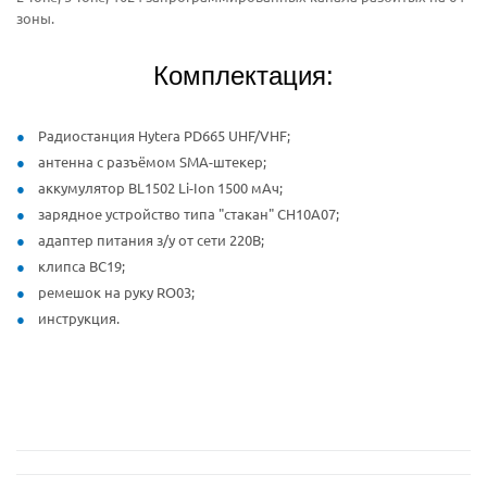
зоны.
Комплектация:
Радиостанция Hytera PD665 UHF/VHF;
антенна с разъёмом SMA-штекер;
аккумулятор BL1502 Li-Ion 1500 мАч;
зарядное устройство типа "стакан" CH10A07;
адаптер питания з/у от сети 220В;
клипса BC19;
ремешок на руку RO03;
инструкция.