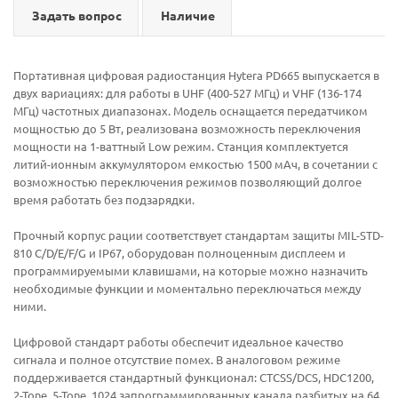
Задать вопрос
Наличие
Портативная цифровая радиостанция Hytera PD665 выпускается в
двух вариациях: для работы в UHF (400-527 МГц) и VHF (136-174
МГц) частотных диапазонах. Модель оснащается передатчиком
мощностью до 5 Вт, реализована возможность переключения
мощности на 1-ваттный Low режим. Станция комплектуется
литий-ионным аккумулятором емкостью 1500 мАч, в сочетании с
возможностью переключения режимов позволяющий долгое
время работать без подзарядки.
Прочный корпус рации соответствует стандартам защиты MIL-STD-
810 C/D/E/F/G и IP67, оборудован полноценным дисплеем и
программируемыми клавишами, на которые можно назначить
необходимые функции и моментально переключаться между
ними.
Цифровой стандарт работы обеспечит идеальное качество
сигнала и полное отсутствие помех. В аналоговом режиме
поддерживается стандартный функционал: CTCSS/DCS, HDC1200,
2-Tone, 5-Tone, 1024 запрограммированных канала разбитых на 64