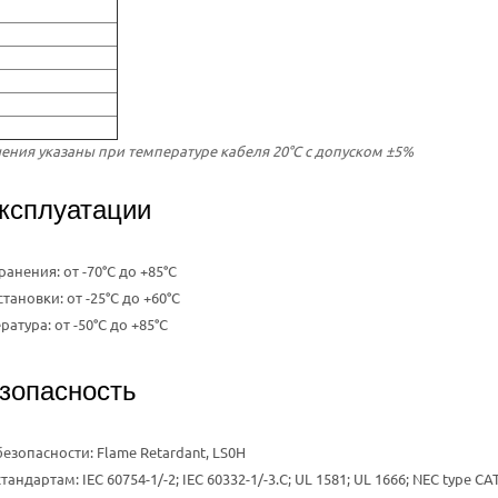
ения указаны при температуре кабеля 20°C с допуском ±5%
ксплуатации
анения: от -70°C до +85°C
тановки: от -25°C до +60°C
атура: от -50°C до +85°C
зопасность
езопасности: Flame Retardant, LS0H
тандартам: IEC 60754-1/-2; IEC 60332-1/-3.C; UL 1581; UL 1666; NEC type C