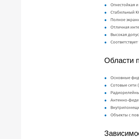
Огнестойкая и
Стабильный К
Полное экрани
Отличная инт
Высокая допу
Соответствуе
Области 
Основные фид
Сотовые сети (
Радиорелейны
Антенно-фиде
Внутрипомещные
Объекты с по
Зависимос