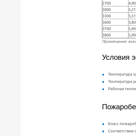
2700
4,90
3000
5,21
3300
5,51
3600
5,80
3700
5,90
3800
5,99
Примечание: знач
Условия э
Температура хр
Температура ус
Рабочая темпер
Пожаробе
Класс пожароб
Соответствие с