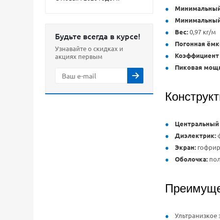
Минимальный 
Минимальный 
Вес:
0,97 кг/м
Будьте всегда в курсе!
Погонная ёмк
Узнавайте о скидках и
Коэффициент 
акциях первым
Пиковая мощн
Конструк
Центральный
Диэлектрик:
ф
Экран:
гофриро
Оболочка:
пол
Преимуще
Ультранизкое 