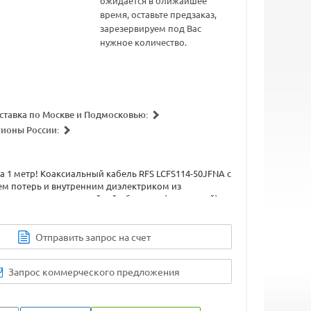
ожидается в ближайшее
время, оставьте предзаказ,
зарезервируем под Вас
нужное количество.
ставка по Москве и Подмосковью:
гионы России:
за 1 метр! Коаксиальный кабель RFS LCFS114-50JFNA с
ем потерь и внутренним диэлектриком из
олиэтилена, в огнестойкой оболочке (негорючий).
Отправить запрос на счет
Запрос коммерческого предложения