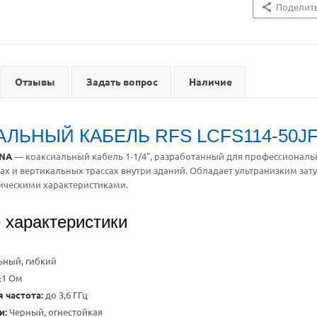
Поделит
Отзывы
Задать вопрос
Наличие
ЛЬНЫЙ КАБЕЛЬ RFS LCFS114-50JFN
FNA
— коаксиальный кабель 1-1/4", разработанный для профессиональ
х и вертикальных трассах внутри зданий. Обладает ультранизким зат
ическими характеристиками.
 характеристики
ьный, гибкий
±1 Ом
 частота:
до 3,6 ГГц
и:
Черный, огнестойкая