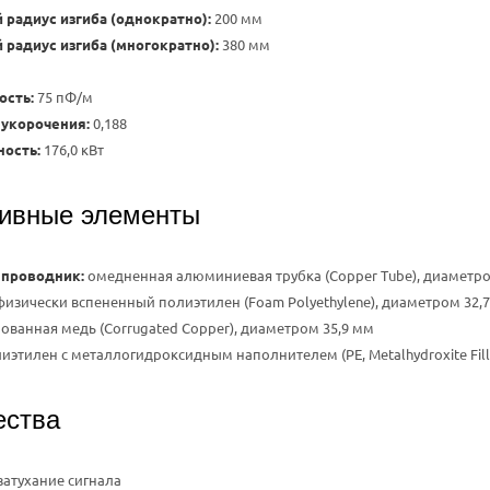
радиус изгиба (однократно):
200 мм
радиус изгиба (многократно):
380 мм
ость:
75 пФ/м
укорочения:
0,188
ость:
176,0 кВт
тивные элементы
 проводник:
омедненная алюминиевая трубка (Copper Tube), диаметро
изически вспененный полиэтилен (Foam Polyethylene), диаметром 32,
ванная медь (Corrugated Copper), диаметром 35,9 мм
иэтилен с металлогидроксидным наполнителем (PE, Metalhydroxite Fill
ства
затухание сигнала