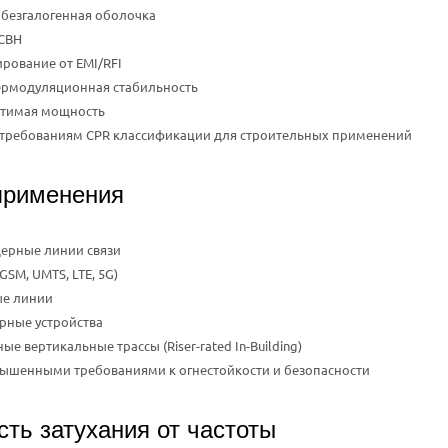
 безгалогенная оболочка
СВН
рование от EMI/RFI
ермодуляционная стабильность
стимая мощность
т требованиям CPR классификации для строительных применений
применения
ерные линии связи
GSM, UMTS, LTE, 5G)
е линии
рные устройства
 вертикальные трассы (Riser-rated In-Building)
вышенными требованиями к огнестойкости и безопасности
ть затухания от частоты