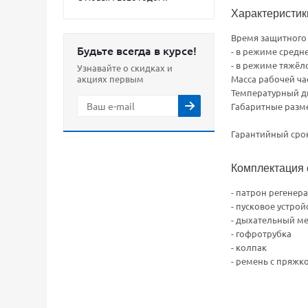
Характеристи
Время защитного 
Будьте всегда в курсе!
- в режиме средне
- в режиме тяжёло
Узнавайте о скидках и
акциях первым
Масса рабочей част
Температурный ди
Габаритные разм
Гарантийный срок
Комплектация 
- патрон регенер
- пусковое устрой
- дыхательный м
- гофротрубка
- колпак
- ремень с пряжк