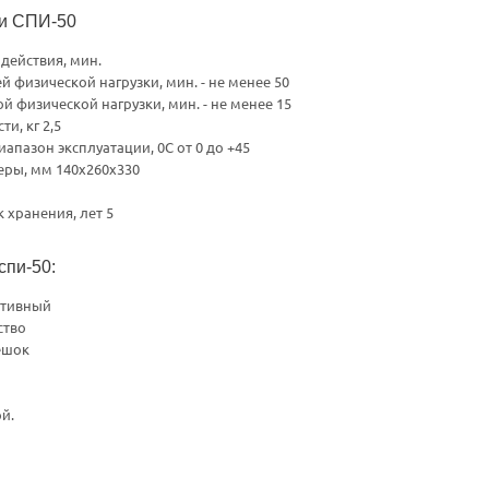
ки СПИ-50
действия, мин.
й физической нагрузки, мин. - не менее 50
й физической нагрузки, мин. - не менее 15
и, кг 2,5
апазон эксплуатации, 0С от 0 до +45
еры, мм 140x260x330
 хранения, лет 5
спи-50:
ативный
ство
ешок
ой.