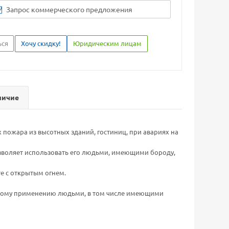
Запрос коммерческого предложения
ься
Хочу скидку!
Юридическим лицам
личие
 пожара из высотных зданий, гостиниц, при авариях на
воляет использовать его людьми, имеющими бороду,
е с открытым огнем.
енному применению людьми, в том числе имеющими