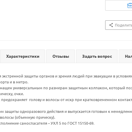
Поделит
Характеристики
Отзывы
Задать вопрос
На
 экстренной защиты органов и зрения людей при эвакуации в условиях
порта и в метро.
снащен универсальным по размерам защитным колпаком, который поз
ическу, очки.
предохраняет голову и волосы от искр при кратковременном контакт
вом защиты одноразового действия и выпускается готовым к немедл
волосы (объемную прическу).
полнение самоспасателя – УХЛ 5 по ГОСТ 15150-69.