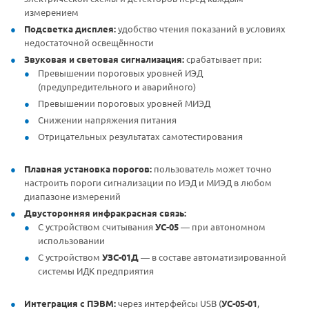
измерением
Подсветка дисплея:
удобство чтения показаний в условиях
недостаточной освещённости
Звуковая и световая сигнализация:
срабатывает при:
Превышении пороговых уровней ИЭД
(предупредительного и аварийного)
Превышении пороговых уровней МИЭД
Снижении напряжения питания
Отрицательных результатах самотестирования
Плавная установка порогов:
пользователь может точно
настроить пороги сигнализации по ИЭД и МИЭД в любом
диапазоне измерений
Двусторонняя инфракрасная связь:
С устройством считывания
УС-05
— при автономном
использовании
С устройством
УЗС-01Д
— в составе автоматизированной
системы ИДК предприятия
Интеграция с ПЭВМ:
через интерфейсы USB (
УС-05-01
,