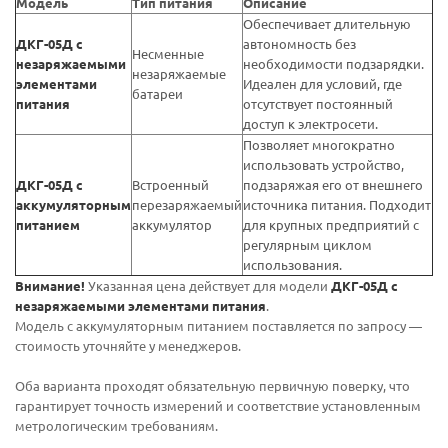
Модель
Тип питания
Описание
Обеспечивает длительную
ДКГ-05Д с
автономность без
Несменные
незаряжаемыми
необходимости подзарядки.
незаряжаемые
элементами
Идеален для условий, где
батареи
питания
отсутствует постоянный
доступ к электросети.
Позволяет многократно
использовать устройство,
ДКГ-05Д с
Встроенный
подзаряжая его от внешнего
аккумуляторным
перезаряжаемый
источника питания. Подходит
питанием
аккумулятор
для крупных предприятий с
регулярным циклом
использования.
Внимание!
Указанная цена действует для модели
ДКГ-05Д с
незаряжаемыми элементами питания
.
Модель с аккумуляторным питанием поставляется по запросу —
стоимость уточняйте у менеджеров.
Оба варианта проходят обязательную первичную поверку, что
гарантирует точность измерений и соответствие установленным
метрологическим требованиям.