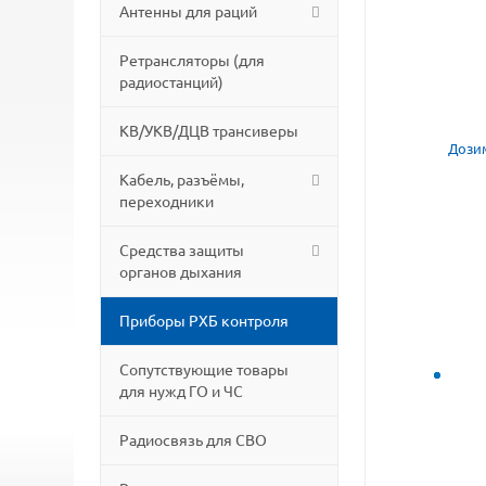
Антенны для раций
Ретрансляторы (для
радиостанций)
КВ/УКВ/ДЦВ трансиверы
Кабель, разъёмы,
переходники
Средства защиты
органов дыхания
Приборы РХБ контроля
Сопутствующие товары
для нужд ГО и ЧС
Радиосвязь для СВО