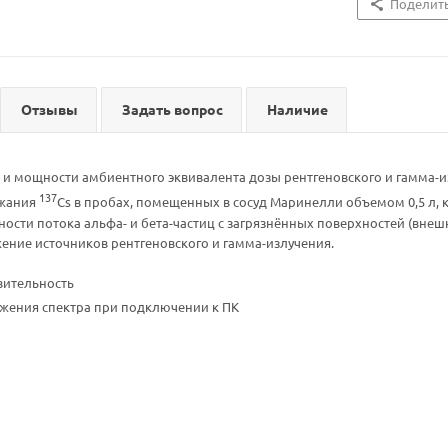
Поделит
Отзывы
Задать вопрос
Наличие
 и мощности амбиентного эквивалента дозы рентгеновского и гамма-и
137
ржания
Cs в пробах, помещенных в сосуд Маринелли объемом 0,5 л, ка
ности потока альфа- и бета-частиц с загрязнённых поверхностей (внеш
жение источников рентгеновского и гамма-излучения.
вительность
жения спектра при подключении к ПК