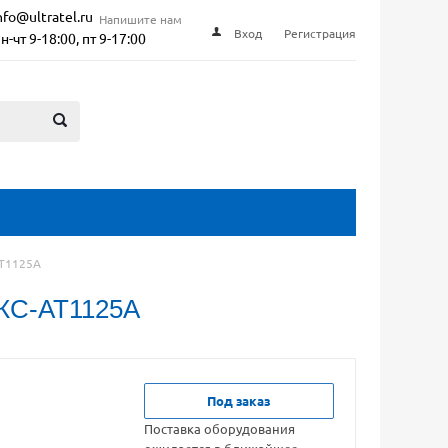
nfo@ultratel.ru
Напишите нам
Вход
Регистрация
н-чт 9-18:00, пт 9-17:00
Т1125А
С‑АТ1125А
Под заказ
Поставка оборудования