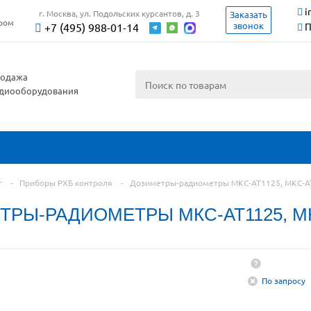
i
г. Москва, ул. Подольских курсантов, д. 3
Заказать
ером
звонок
+7 (495) 988-01-14
П
одажа
диооборудования
г
-
Приборы РХБ контроля
-
Дозиметры‑радиометры МКС‑АТ1125, МКС‑А
РЫ‑РАДИОМЕТРЫ МКС‑АТ1125, МК
По запросу