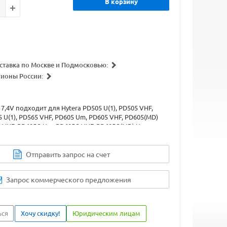
В корзину
ставка по Москве и Подмосковью:
гионы России:
 7,4V подходит для Hytera PD505 U(1), PD505 VHF,
 U(1), PD565 VHF, PD605 Um, PD605 VHF, PD605(MD)
 VHF, PD605G Um, PD605G VHF, PD605G(MD) Um,
F, PD665 Um, PD665 VHF, PD665(MD) Um, PD665(MD)
m, PD665G VHF, PD665G(MD) Um, PD665G(MD) VHF,
85 VHF, PD685(MD) Um, PD685(MD) VHF, PD685G Um,
Отправить запрос на счет
D685G(MD) Um, PD685G(MD) VHF
Запрос коммерческого предложения
ься
Хочу скидку!
Юридическим лицам