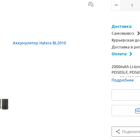
Доставка:
Самовывоз:
Курьерская до
Доставка в ре
Оплата:
2000mAh Li-ion
PD505LF, PD565
Um, PD605(MD)
Подробнее
PD605G(MD) VH
VHF, PD665G U
PD685 Um, PD6
PD685G VHF, P
Поделит