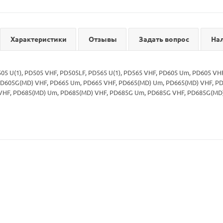
Характеристики
Отзывы
Задать вопрос
На
5 U(1), PD505 VHF, PD505LF, PD565 U(1), PD565 VHF, PD605 Um, PD605 V
D605G(MD) VHF, PD665 Um, PD665 VHF, PD665(MD) Um, PD665(MD) VHF, P
VHF, PD685(MD) Um, PD685(MD) VHF, PD685G Um, PD685G VHF, PD685G(MD