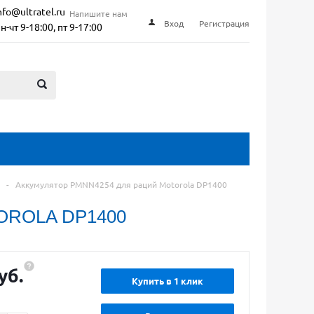
nfo@ultratel.ru
Напишите нам
Вход
Регистрация
н-чт 9-18:00, пт 9-17:00
-
Аккумулятор PMNN4254 для раций Motorola DP1400
OROLA DP1400
уб.
Купить в 1 клик