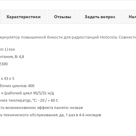
Характеристики
Отзывы
Задать вопрос
На
кумулятор повышенной ёмкости для радиостанций Motorola. Совмести
: Li-Ion
тания, В: 4,8
2300
x 43 x 5
бочих циклов: 400
ч (рабочий цикл 90/5/5): н/д
их температур, °С: - 20 / + 60 C
ть возникновению эффекта памяти: низкая
 технического обслуживания: да, 1 раз в 4-6 месяцев