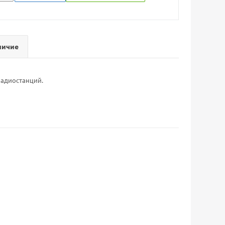
личие
радиостанций.