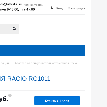
nfo@ultratel.ru
Напишите нам
Вход
Регистрация
н-чт 9-18:00, пт 9-17:00
 раций
-
Адаптер от прикуривателя автомобиля Racio
Я RACIO RC1011
уб.
Купить в 1 клик