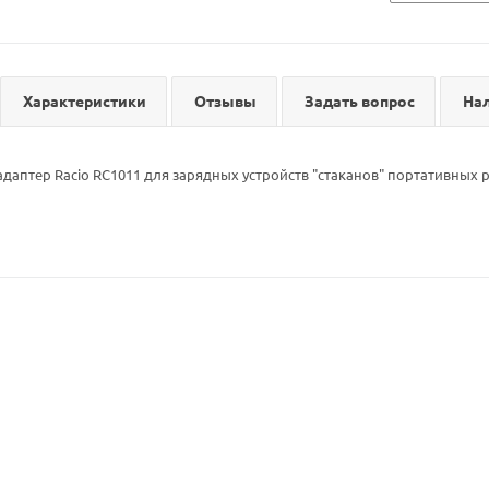
Характеристики
Отзывы
Задать вопрос
На
аптер Racio RC1011 для зарядных устройств "стаканов" портативных 