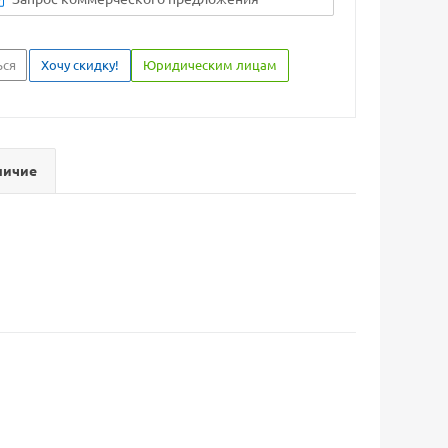
ься
Хочу скидку!
Юридическим лицам
личие