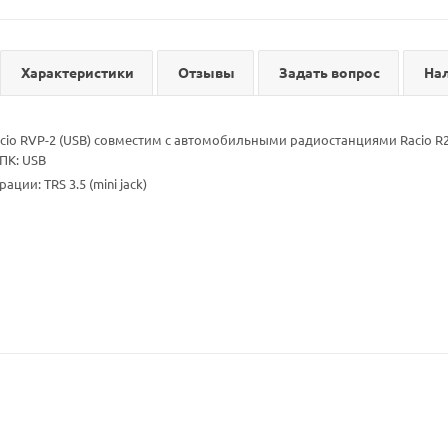
Характеристики
Отзывы
Задать вопрос
На
io RVP-2 (USB) совместим с автомобильными радиостанциями Racio R2
ПК: USB
ации: TRS 3.5 (mini jack)