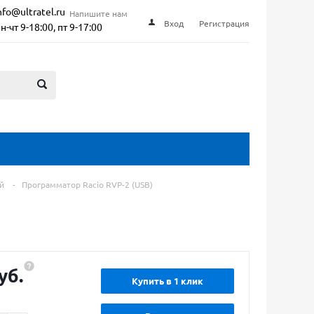
nfo@ultratel.ru
Напишите нам
Вход
Регистрация
н-чт 9-18:00, пт 9-17:00
й
-
Программатор Racio RVP-2 (USB)
уб.
Купить в 1 клик