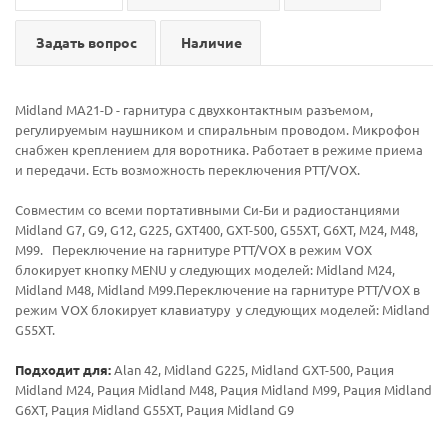
Задать вопрос
Наличие
Midland MA21-D - гарнитура с двухконтактным разъемом,
регулируемым наушником и спиральным проводом. Микрофон
снабжен креплением для воротника. Работает в режиме приема
и передачи. Есть возможность переключения PTT/VOX.
Совместим со всеми портативными Си-Би и радиостанциями
Midland G7, G9, G12, G225, GXT400, GXT-500, G55XT, G6XT, M24, M48,
M99. Переключение на гарнитуре PTT/VOX в режим VOX
блокирует кнопку MENU у следующих моделей: Midland M24,
Midland M48, Midland M99.Переключение на гарнитуре PTT/VOX в
режим VOX блокирует клавиатуру у следующих моделей: Midland
G55XT.
Подходит для:
Alan 42, Midland G225, Midland GXT-500, Рация
Midland M24, Рация Midland M48, Рация Midland M99, Рация Midland
G6XT, Рация Midland G55XT, Рация Midland G9