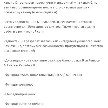
канале C, трансивер переключит маркер «main» на канал C, на
вами настроенное время, после этого он возвращается к
основному каналу (в этом случае A).
Всего у радиостанции КТ-8900D 200 ячеек памяти, которых
достаточно для большинства случаев. Также имеется режим
работы в репитерной сети.
Радиостанция разрабатывалась как инструмент универсального
назначения, поэтому в ее возможностях присутствуют множество
режимов и функций:
- Дистанционное включение режимов блокировки Stun,Remote
Activate и Remote Kill
- Функции MSK/5-тон/2-тон/DTMF/CTCSS/DCS - PTT-ID
- Функция репитера
- FM-радиоприемник
- Функция сигнала тревоги