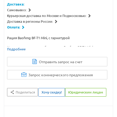
Доставка:
Самовывоз:
Курьерская доставка по Москве и Подмосковью:
Доставка в регионы России:
Оплата:
Рация Baofeng BF-T1 Mini, с гарнитурой
Недорогая и очень удобная рация Baofeng BF-T1 Mini –
Подробнее
настоящий подарок для ценителей компактной аппаратуры.
Наравне с профессиональными моделями она обеспечивает
передачу чистых сигналов и хорошо справляется с
Отправить запрос на счет
помехами.
Запрос коммерческого предложения
Поделиться
Хочу скидку!
Юридическим лицам