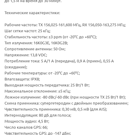
до 1,5 м на время до 30 минут.
Технические характеристики:
Рабочие частоты: TX 156,025-161,600 МГц, RX 156,050-163,275 МГц;
Шаг сетки частот: 25 кГц;
Стабильность частоты: ±3 ppm (от -20°C до +60°C);
Тип излучения: 16K0G3E, 16K0G2B;
Сопротивление антенны: 50 Ом;
Напряжение: 13,8 VDC;
Потребление тока: 5 А/1 А (передача), 0,9 А (прием), 0,55 А
(ожидание);
Рабочие температуры: от -20°C до +60°C;
Влагозащита: IPX8;
Выходная мощность передатчика: 25 Вт/1 Вт;
Максимальное отклонение: ±5 кГц;
Ложное излучение: -80 dBc/-60 dBc (при мощности TX 25 Вт/1 Вт);
Схема приемника: супергетеродин с двойным преобразованием;
Чувствительность приемника: 0,30 мВ, 0,5 мВ (для AIS);
Интермодуляция: 80 дБ для голоса;
Мощность аудио: 4,5 Вт;
Число каналов GPS: 66;
Чувствительность GPS: до -147 дБм;