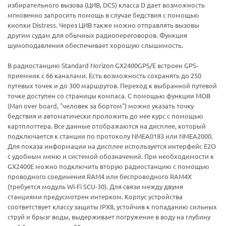
избирательного вызова (ЦИВ, DCS) класса D дает возможность
мгновенно запросить помощь в случае бедствия с помощью
кнопки Distress. Через ЦИВ также можно отправлять вызовы
другим судам для обычных радиопереговоров. Функция
шумоподавления обеспечивает хорошую слышимость.
В радиостанцию Standard Norizon GX2400GPS/E встроен GPS-
приемник с 66 каналами. Есть возможность сохранять до 250
путевых точек и до 300 маршрутов. Переход к выбранной путевой
точке доступен со страницы компаса. C помощью функции MOB
(Man over board, "человек за бортом") можно указать точку
бедствия и автоматически проложить до нее курс с помощью
картплоттера. Все данные отображаются на дисплее, который
подключается к станции по протоколу NMEA0183 или NMEA2000.
Для показа информации на дисплее используется интерфейс E2O
с удобным меню и системой обозначений. При необходимости к
GX2400E можно подключить вторую радиостанцию с помощью
проводного соединения RAM4 или беспроводного RAM4X
(требуется модуль Wi-Fi SCU-30). Для связи между двумя
станциями предусмотрен интерком. Корпус устройства
соответствует классу защиты IPX8, устойчив к попаданию сильных
струй и брызг воды, выдерживает погружение в воду на глубину