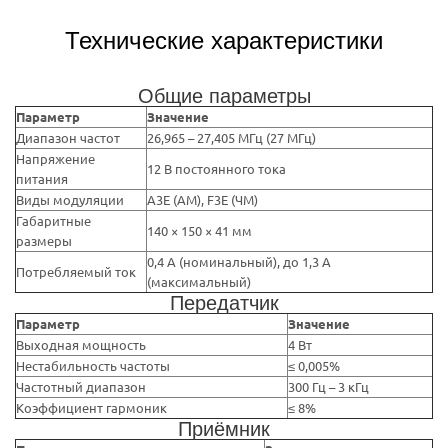
Технические характеристики
Общие параметры
Параметр
Значение
Диапазон частот
26,965 – 27,405 МГц (27 МГц)
Напряжение
12 В постоянного тока
питания
Виды модуляции
A3E (АМ), F3E (ЧМ)
Габаритные
140 × 150 × 41 мм
размеры
0,4 А (номинальный), до 1,3 А
Потребляемый ток
(максимальный)
Передатчик
Параметр
Значение
Выходная мощность
4 Вт
Нестабильность частоты
≤ 0,005%
Частотный диапазон
300 Гц – 3 кГц
Коэффициент гармоник
≤ 8%
Приёмник