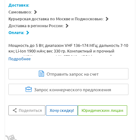
Доставка:
Самовывоз:
Курьерская доставка по Москве и Подмосковью:
Доставка в регионы России:
Оплата:
Мощность до 5 Вт; диапазон VHF 136–174 МГц; дальность 7-10
км; Li-Ion 1900 мАч; вес 330 гр. Компактный и прочный
корпус; VOX; стандарты MIL-STD810 и IP54 (ударостойкость и
Подробнее
пыле- влагозащищенность). Купите рацию iCom IC-F3003 #23
с доставкой или самовывозом.
Отправить запрос на счет
Запрос коммерческого предложения
Поделиться
Хочу скидку!
Юридическим лицам