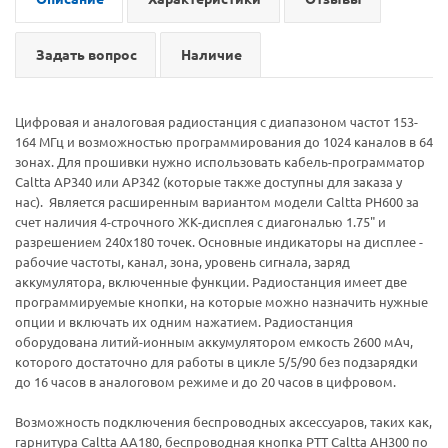
Задать вопрос
Наличие
Цифровая и аналоговая радиостанция с диапазоном частот 153-
164 МГц и возможностью программирования до 1024 каналов в 64
зонах. Для прошивки нужно использовать кабель-программатор
Caltta AP340 или AP342 (которые также доступны для заказа у
нас). Является расширенным вариантом модели Caltta PH600 за
счет наличия 4-строчного ЖК-дисплея с диагональю 1.75" и
разрешением 240х180 точек. Основные индикаторы на дисплее -
рабочие частоты, канал, зона, уровень сигнала, заряд
аккумулятора, включенные функции. Радиостанция имеет две
программируемые кнопки, на которые можно назначить нужные
опции и включать их одним нажатием. Радиостанция
оборудована литий-ионным аккумулятором емкость 2600 мАч,
которого достаточно для работы в цикле 5/5/90 без подзарядки
до 16 часов в аналоговом режиме и до 20 часов в цифровом.
Возможность подключения беспроводных аксессуаров, таких как,
гарнитура Caltta AA180, беспроводная кнопка PTT Caltta AH300 по