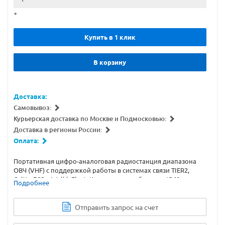
+
Купить в 1 клик
В корзину
Доставка:
Самовывоз:
Курьерская доставка по Москве и Подмосковью:
Доставка в регионы России:
Оплата:
Портативная цифро-аналоговая радиостанция диапазона
ОВЧ (VHF) с поддержкой работы в системах связи TIER2,
Caltta ECS и WalkieFleet. Класс защиты оболочки IP68,
Подробнее
Bluetooth, GPS и GLONASS (опционально).
Отправить запрос на счет