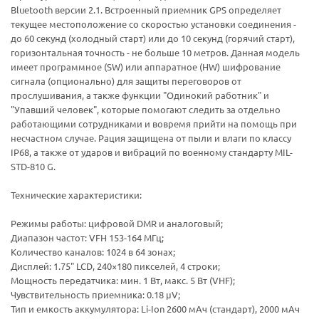
Bluetooth версии 2.1. Встроенный приемник GPS определяет
текущее местоположение со скоростью установки соединения -
до 60 секунд (холодный старт) или до 10 секунд (горячий старт),
горизонтальная точность - не больше 10 метров. Данная модель
имеет программное (SW) или аппаратное (HW) шифрование
сигнала (опционально) для защиты переговоров от
прослушивания, а также функции "Одинокий работник" и
"Упавший человек", которые помогают следить за отдельно
работающими сотрудниками и вовремя прийти на помощь при
несчастном случае. Рация защищена от пыли и влаги по классу
IP68, а также от ударов и вибраций по военному стандарту MIL-
STD-810 G.
Технические характеристики:
Режимы работы: цифровой DMR и аналоговый;
Диапазон частот: VFH 153-164 МГц;
Количество каналов: 1024 в 64 зонах;
Дисплей: 1.75" LCD, 240×180 пикселей, 4 строки;
Мощность передатчика: мин. 1 Вт, макс. 5 Вт (VHF);
Чувствительность приемника: 0.18 μV;
Тип и емкость аккумулятора: Li-Ion 2600 мАч (стандарт), 2000 мАч