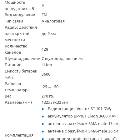
Мощность
9
передатчика, Вт
Вид модуляции
FM
Тип связи
Аналоговая
Радиус действия
на открытой
до 9 км
местности
Количество
128
каналов
Шумоподавление
С шумоподавлением
Питание
Li-Ion
Емкость батареи,
3600
мАч
Рабочая
-25 ... +50
температура
Вес
270 гр.
Размеры (мм)
132x59x32 мм
Радиостанция Vostok ST-101 DW;
аккумулятор BP-101 Li-Ion 3600 мАч;
антенна с разъёмом SMA-male 15 см;
антенна с разъёмом SMA-male 36 см;
Комплектация
зарядное устройство типа "стакан";