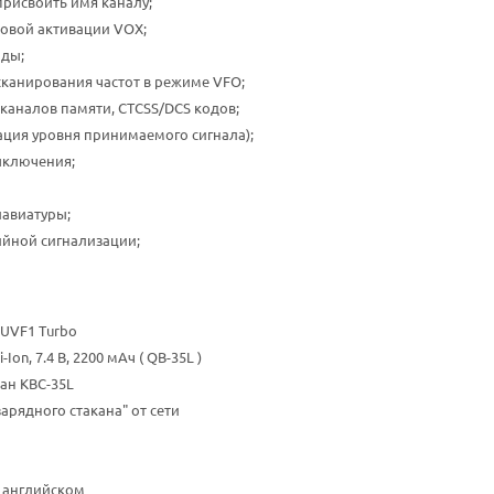
рисвоить имя каналу;
овой активации VOX;
оды;
канирования частот в режиме VFO;
каналов памяти, CTCSS/DCS кодов;
ация уровня принимаемого сигнала);
ыключения;
лавиатуры;
йной сигнализации;
UVF1 Turbo
Ion, 7.4 В, 2200 мАч ( QB-35L )
ан KBC-35L
арядного стакана" от сети
 английском