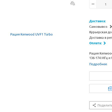
Доставка:
Самовывоз:
Курьерская до
Доставка в ре
Оплата:
Рация Kenwood
136-174 МГц и
оснащена дисп
Подробнее
радио, шумоп
уровня сигнал
Поделит