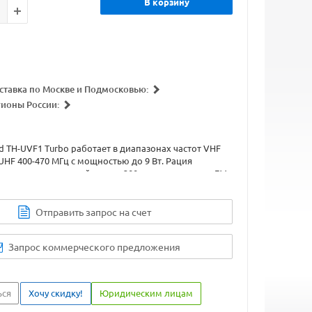
В корзину
ставка по Москве и Подмосковью:
гионы России:
 TH-UVF1 Turbo работает в диапазонах частот VHF
 UHF 400-470 МГц с мощностью до 9 Вт. Рация
леем и клавиатурой, имеет 200 каналов памяти, FM-
одавитель, VOX, сканирование каналов, индикацию
а и многое другое.
Отправить запрос на счет
Запрос коммерческого предложения
ься
Хочу скидку!
Юридическим лицам