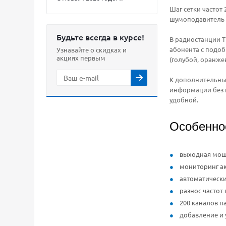
Шаг сетки частот 
шумоподавитель 
Будьте всегда в курсе!
В радиостанции T
абонента с подоб
Узнавайте о скидках и
акциях первым
(голубой, оранже
К дополнительны
информации без 
удобной.
Особенно
выходная мощн
мониторинг ак
автоматическ
разнос частот
200 каналов п
добавление и 