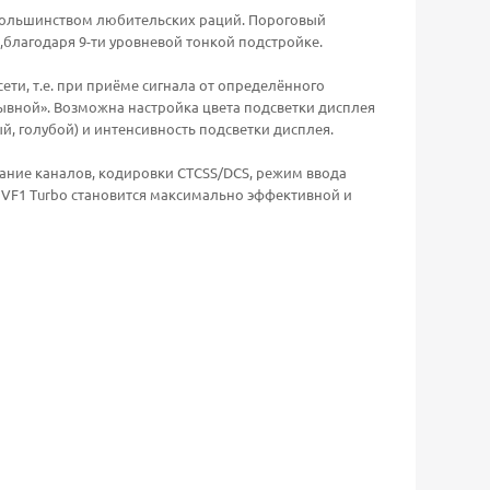
вер с большинством любительских раций. Пороговый
благодаря 9-ти уровневой тонкой подстройке.
ти, т.е. при приёме сигнала от определённого
ывной». Возможна настройка цвета подсветки дисплея
й, голубой) и интенсивность подсветки дисплея.
ание каналов, кодировки CTCSS/DCS, режим ввода
VF1 Turbo становится максимально эффективной и