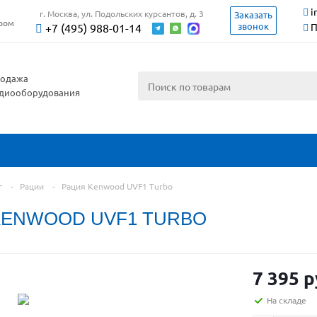
i
г. Москва, ул. Подольских курсантов, д. 3
Заказать
ером
звонок
+7 (495) 988-01-14
П
одажа
диооборудования
г
-
Рации
-
Рация Kenwood UVF1 Turbo
KENWOOD UVF1 TURBO
7 395 р
На складе