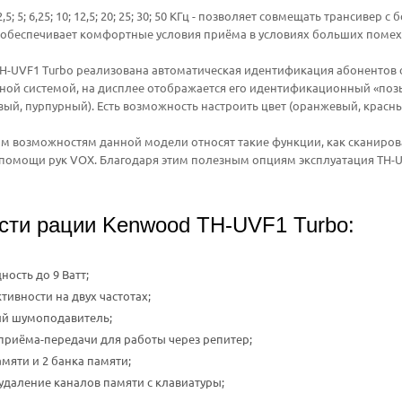
2,5; 5; 6,25; 10; 12,5; 20; 25; 30; 50 КГц - позволяет совмещать транси
обеспечивает комфортные условия приёма в условиях больших помех,
H-UVF1 Turbo реализована автоматическая идентификация абонентов се
ной системой, на дисплее отображается его идентификационный «поз
вый, пурпурный). Есть возможность настроить цвет (оранжевый, красны
м возможностям данной модели относят такие функции, как сканиров
помощи рук VOX. Благодаря этим полезным опциям эксплуатация TH-U
сти рации Kenwood TH-UVF1 Turbo:
ость до 9 Ватт;
тивности на двух частотах;
ий шумоподавитель;
 приёма-передачи для работы через репитер;
амяти и 2 банка памяти;
удаление каналов памяти с клавиатуры;