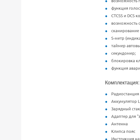
возможность п
функция голос
CTCSS и DCS к
возможность с
сканирование 
S-метр (индик
таймер автов
секундомер;
блокировка к
функция авари
Комплектация:
Радиостанция 
Аккумулятор Li-
Зарядный стак
Адаптер для "з
Антенна
Клипса пояс
Инструкция на