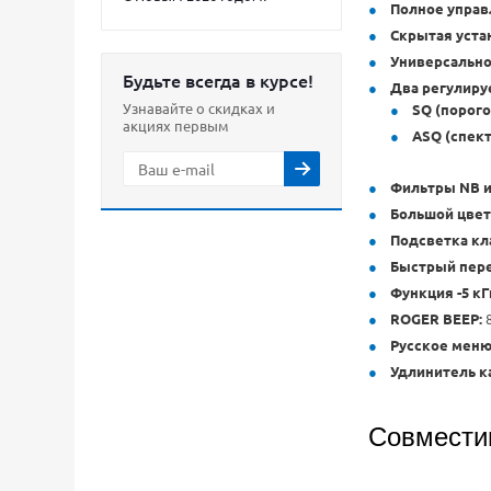
Полное управ
Скрытая уста
Универсально
Будьте всегда в курсе!
Два регулир
Узнавайте о скидках и
SQ (порого
акциях первым
ASQ (спек
Фильтры NB и
Большой цвет
Подсветка кл
Быстрый перех
Функция -5 кГ
ROGER BEEP:
8
Русское меню
Удлинитель к
Совмести