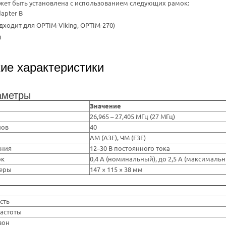
жет быть установлена с использованием следующих рамок:
apter B
дходит для OPTIM-Viking, OPTIM-270)
0
ие характеристики
аметры
Значение
26,965 – 27,405 МГц (27 МГц)
лов
40
АМ (A3E), ЧМ (F3E)
ания
12–30 В постоянного тока
ок
0,4 А (номинальный), до 2,5 А (максималь
меры
147 × 115 × 38 мм
сть
частоты
зон