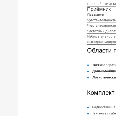
Нелинейные иск
Приёмник
Параметр
Чувствительность
Чувствительность
Частотный диапа
Избирательность
Выходная мощно
Области 
Такси:
операти
Дальнобойщи
Логистически
Комплект
Радиостанция 
Тангента с ка