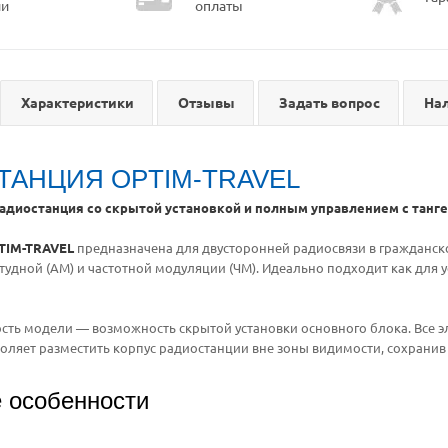
ии
оплаты
Характеристики
Отзывы
Задать вопрос
На
ТАНЦИЯ OPTIM-TRAVEL
адиостанция со скрытой установкой и полным управлением с танг
TIM-TRAVEL
предназначена для двусторонней радиосвязи в гражданско
удной (АМ) и частотной модуляции (ЧМ). Идеально подходит как для ус
сть модели — возможность скрытой установки основного блока. Все 
зволяет разместить корпус радиостанции вне зоны видимости, сохрани
 особенности