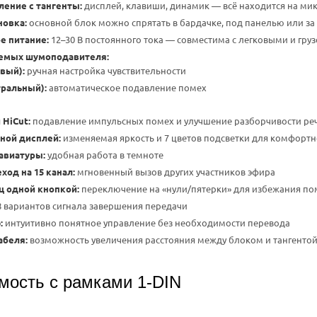
ление с тангенты:
дисплей, клавиши, динамик — всё находится на м
новка:
основной блок можно спрятать в бардачке, под панелью или з
е питание:
12–30 В постоянного тока — совместима с легковыми и гр
уемых шумоподавителя:
вый):
ручная настройка чувствительности
тральный):
автоматическое подавление помех
 HiCut:
подавление импульсных помех и улучшение разборчивости ре
ной дисплей:
изменяемая яркость и 7 цветов подсветки для комфортн
авиатуры:
удобная работа в темноте
од на 15 канал:
мгновенный вызов других участников эфира
ц одной кнопкой:
переключение на «нули/пятерки» для избежания по
 вариантов сигнала завершения передачи
:
интуитивно понятное управление без необходимости перевода
абеля:
возможность увеличения расстояния между блоком и тангентой
мость с рамками 1-DIN