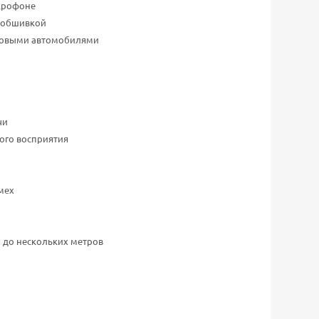
икрофоне
а обшивкой
узовыми автомобилями
чи
ого восприятия
мех
 до нескольких метров