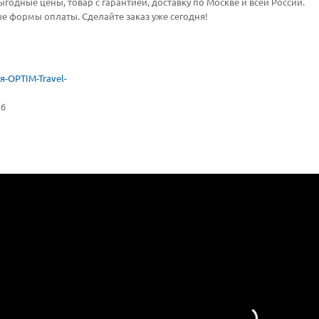
годные цены, товар с гарантией, доставку по Москве и всей России.
 формы оплаты. Сделайте заказ уже сегодня!
я-OPTIM-Travel-
мб