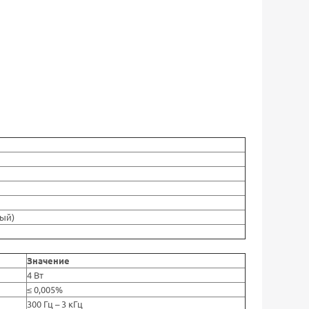
ный)
Значение
4 Вт
≤ 0,005%
300 Гц – 3 кГц