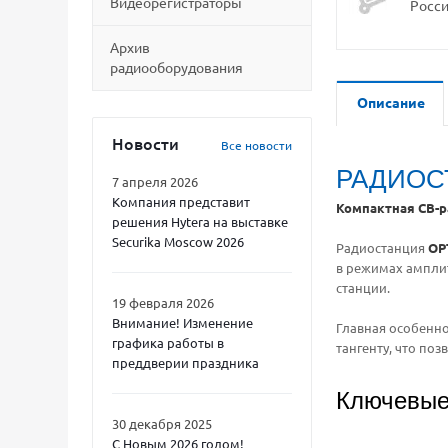
Видеорегистраторы
Росс
Архив
радиооборудования
Описание
Новости
Все новости
РАДИОС
7 апреля 2026
Компания представит
Компактная CB-р
решения Hytera на выставке
Securika Moscow 2026
Радиостанция
OP
в режимах амплит
станции.
19 февраля 2026
Внимание! Изменение
Главная особенно
графика работы в
тангенту, что по
преддверии праздника
Ключевые
30 декабря 2025
С Новым 2026 годом!