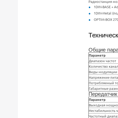
Радиостанция мо
1DIN-BASE + Ad
1DIN-Metal (по
OPTIM-BOX 27
Техническ
Общие пар
Параметр
Диапазон частот
Количество кана
Виды модуляции
Напряжение пит
Потребляемый т
Габаритные раз
Передатчик
Параметр
Выходная мощно
Нестабильность 
Частотный диапа