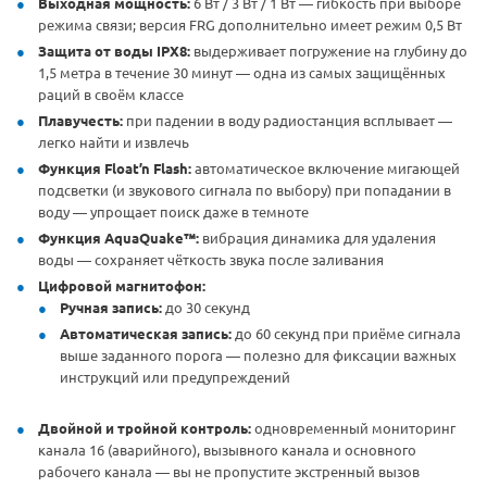
Выходная мощность:
6 Вт / 3 Вт / 1 Вт — гибкость при выборе
режима связи; версия FRG дополнительно имеет режим 0,5 Вт
Защита от воды IPX8:
выдерживает погружение на глубину до
1,5 метра в течение 30 минут — одна из самых защищённых
раций в своём классе
Плавучесть:
при падении в воду радиостанция всплывает —
легко найти и извлечь
Функция Float’n Flash:
автоматическое включение мигающей
подсветки (и звукового сигнала по выбору) при попадании в
воду — упрощает поиск даже в темноте
Функция AquaQuake™:
вибрация динамика для удаления
воды — сохраняет чёткость звука после заливания
Цифровой магнитофон:
Ручная запись:
до 30 секунд
Автоматическая запись:
до 60 секунд при приёме сигнала
выше заданного порога — полезно для фиксации важных
инструкций или предупреждений
Двойной и тройной контроль:
одновременный мониторинг
канала 16 (аварийного), вызывного канала и основного
рабочего канала — вы не пропустите экстренный вызов