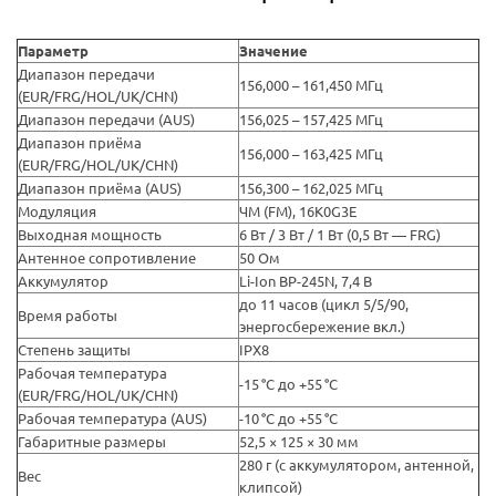
Параметр
Значение
Диапазон передачи
156,000 – 161,450 МГц
(EUR/FRG/HOL/UK/CHN)
Диапазон передачи (AUS)
156,025 – 157,425 МГц
Диапазон приёма
156,000 – 163,425 МГц
(EUR/FRG/HOL/UK/CHN)
Диапазон приёма (AUS)
156,300 – 162,025 МГц
Модуляция
ЧМ (FM), 16K0G3E
Выходная мощность
6 Вт / 3 Вт / 1 Вт (0,5 Вт — FRG)
Антенное сопротивление
50 Ом
Аккумулятор
Li-Ion BP-245N, 7,4 В
до 11 часов (цикл 5/5/90,
Время работы
энергосбережение вкл.)
Степень защиты
IPX8
Рабочая температура
-15 °C до +55 °C
(EUR/FRG/HOL/UK/CHN)
Рабочая температура (AUS)
-10 °C до +55 °C
Габаритные размеры
52,5 × 125 × 30 мм
280 г (с аккумулятором, антенной,
Вес
клипсой)