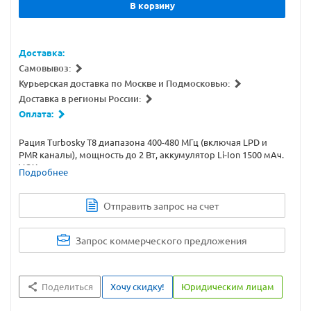
В корзину
Доставка:
Самовывоз:
Курьерская доставка по Москве и Подмосковью:
Доставка в регионы России:
Оплата:
Рация Turbosky T8 диапазона 400-480 МГц (включая LPD и
PMR каналы), мощность до 2 Вт, аккумулятор Li-Ion 1500 мАч.
VOX активация, шумоподавитель, индикатор разряда
Подробнее
батареи, выбор уровня мощности, кодирование CTCSS/DCS.
Отправить запрос на счет
Запрос коммерческого предложения
Поделиться
Хочу скидку!
Юридическим лицам