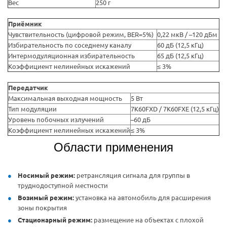
Вес
250 г
Приёмник
Чувствительность (цифровой режим, BER=5%)
0,22 мкВ / –120 дБм
Избирательность по соседнему каналу
60 дБ (12,5 кГц)
Интермодуляционная избирательность
65 дБ (12,5 кГц)
Коэффициент нелинейных искажений
≤ 3%
Передатчик
Максимальная выходная мощность
5 Вт
Тип модуляции
7K60FXD / 7K60FXE (12,5 кГц)
Уровень побочных излучений
–60 дБ
Коэффициент нелинейных искажений
≤ 3%
Области применения
Носимый режим:
ретрансляция сигнала для группы в
труднодоступной местности
Возимый режим:
установка на автомобиль для расширения
зоны покрытия
Стационарный режим:
размещение на объектах с плохой