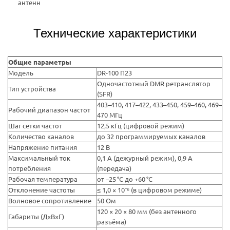
антенн
Технические характеристики
Общие параметры
Модель
DR-100 П23
Одночастотный DMR ретранслятор
Тип устройства
(SFR)
403–410, 417–422, 433–450, 459–460, 469–
Рабочий диапазон частот
470 МГц
Шаг сетки частот
12,5 кГц (цифровой режим)
Количество каналов
до 32 программируемых каналов
Напряжение питания
12 В
Максимальный ток
0,1 А (дежурный режим), 0,9 А
потребления
(передача)
Рабочая температура
от –25 °C до +60 °C
Отклонение частоты
≤ 1,0 × 10⁻⁶ (в цифровом режиме)
Волновое сопротивление
50 Ом
120 × 20 × 80 мм (без антенного
Габариты (Д×В×Г)
разъёма)