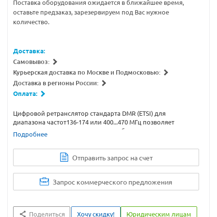
Поставка оборудования ожидается в ближайшее время,
оставьте предзаказ, зарезервируем под Вас нужное
количество.
Доставка:
Самовывоз:
Курьерская доставка по Москве и Подмосковью:
Доставка в регионы России:
Оплата:
Цифровой ретранслятор стандарта DMR (ETSI) для
диапазона частот136-174 или 400...470 МГц позволяет
увеличить дальность связи между абонентскими
Подробнее
терминалами и вдвое повысить пропускную способность
системы производственной технологической радиосвязи,
поддерживая два одновременных соединения при занятии
Отправить запрос на счет
одного частотного канала шириной 12,5 кГц.
Запрос коммерческого предложения
Поделиться
Хочу скидку!
Юридическим лицам