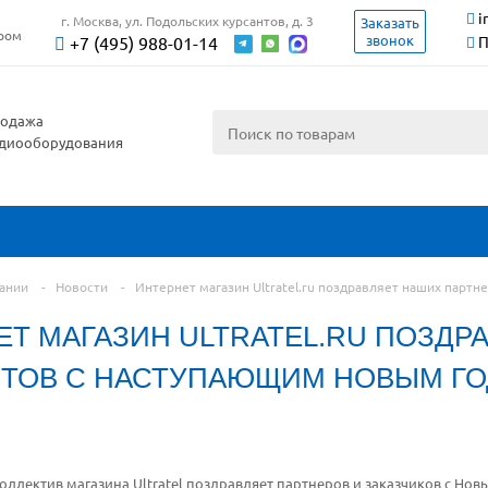
i
г. Москва, ул. Подольских курсантов, д. 3
Заказать
ером
звонок
+7 (495) 988-01-14
П
одажа
диооборудования
ании
-
Новости
-
Интернет магазин Ultratel.ru поздравляет наших парт
ЕТ МАГАЗИН ULTRATEL.RU ПОЗДР
НТОВ С НАСТУПАЮЩИМ НОВЫМ ГО
коллектив магазина Ultratel поздравляет партнеров и заказчиков с Нов