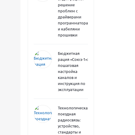
решение
проблем с
драйверами
программатора
и кабелями
прошивки
Бюджетная
рация «Союз-1»:
пошаговая
настройка
каналов и
инструкция по
эксплуатации
Технологическая
поездная
радиосвязь:
устройство,
стандарты и