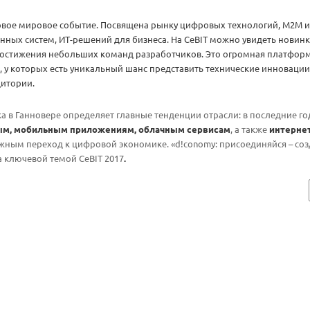
овое мировое событие. Посвящена рынку цифровых технологий, M2M 
нных систем, ИТ-решений для бизнеса. На CeBIT можно увидеть новин
остижения небольших команд разработчиков. Это огромная платфор
, у которых есть уникальный шанс представить технические инноваци
дитории.
а в Ганновере определяет главные тенденции отрасли: в последние г
м, мобильным приложениям, облачным сервисам
, а также
интерне
жным переход к цифровой экономике. «d!conomy: присоединяйся – соз
а ключевой темой CeBIT 2017
.