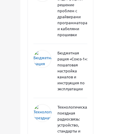
решение
проблем с
драйверами
программатора
и кабелями
прошивки
Бюджетная
рация «Союз-1»:
пошаговая
настройка
каналов и
инструкция по
эксплуатации
Технологическая
поездная
радиосвязь:
устройство,
стандарты и