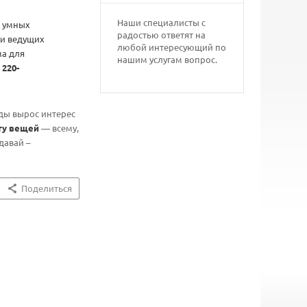
Наши специалисты с
и умных
радостью ответят на
ки ведущих
любой интересующий по
ма для
нашим услугам вопрос.
и
220-
оды вырос интерес
ту вещей
— всему,
давай –
Поделиться